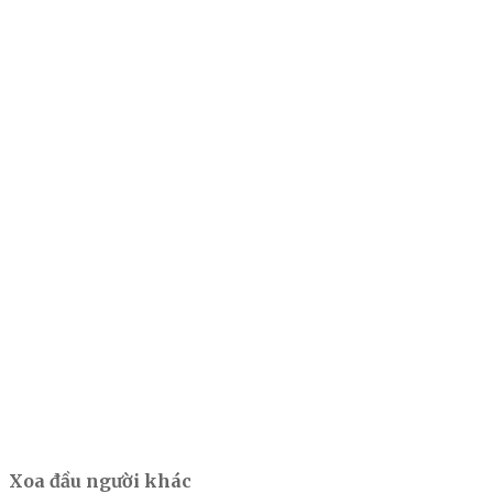
Xoa đầu người khác