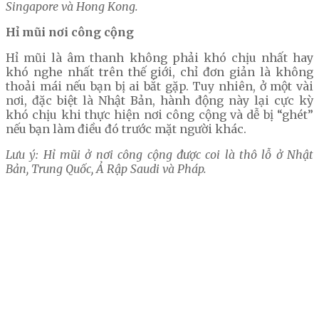
Singapore và Hong Kong.
Hỉ mũi nơi công cộng
Hỉ mũi là âm thanh không phải khó chịu nhất hay
khó nghe nhất trên thế giới, chỉ đơn giản là không
thoải mái nếu bạn bị ai bắt gặp. Tuy nhiên, ở một vài
nơi, đặc biệt là Nhật Bản, hành động này lại cực kỳ
khó chịu khi thực hiện nơi công cộng và dễ bị “ghét”
nếu bạn làm điều đó trước mặt người khác.
Lưu ý: Hỉ mũi ở nơi công cộng được coi là thô lỗ ở Nhật
Bản, Trung Quốc, Ả Rập Saudi và Pháp.