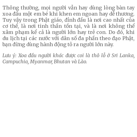
Thông thường, mọi người vẫn hay dùng lòng bàn tay
xoa đầu một em bé khi khen em ngoan hay dễ thương.
Tuy vậy trong Phật giáo, đỉnh đầu là nơi cao nhất của
cơ thể, là nơi tinh thần tồn tại, và là nơi không thể
xâm phạm kể cả là người lớn hay trẻ con. Do đó, khi
du lịch tại các nước với dân số đa phần theo đạo Phật,
bạn đừng dùng hành động tỏ ra người lớn này.
Lưu ý: Xoa đầu người khác được coi là thô lỗ ở Sri Lanka,
Campuchia, Myanmar, Bhutan và Lào.