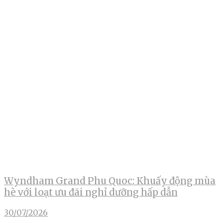
Wyndham Grand Phu Quoc: Khuấy động mùa
hè với loạt ưu đãi nghỉ dưỡng hấp dẫn
30/07/2026