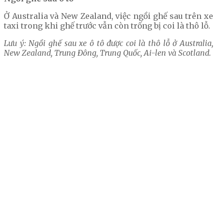
Ở Australia và New Zealand, việc ngồi ghế sau trên xe
taxi trong khi ghế trước vẫn còn trống bị coi là thô lỗ.
Lưu ý: Ngồi ghế sau xe ô tô được coi là thô lỗ ở Australia,
New Zealand, Trung Đông, Trung Quốc, Ai-len và Scotland.