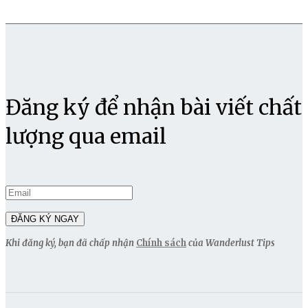
Đăng ký để nhận bài viết chất
lượng qua email
Khi đăng ký, bạn đã chấp nhận
Chính sách
của Wanderlust Tips