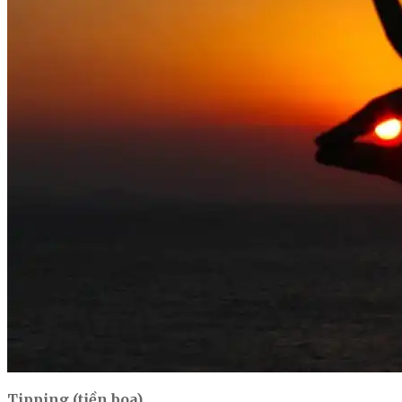
Tipping (tiền boa)