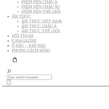
ĐIỂM ĐẾN CHÂU Á
ĐIỂM ĐẾN CHÂU ÂU
ĐIỂM ĐẾN THẾ GIỚI
ẨM THỰC
ẨM THỰC VIỆT NAM
ẨM THỰC CHÂU Á
ẨM THỰC THẾ GIỚI
ĐỐI THOẠI
E.MAGAZINE
Ở ĐÂU – KHI NÀO
PHONG CÁCH SỐNG