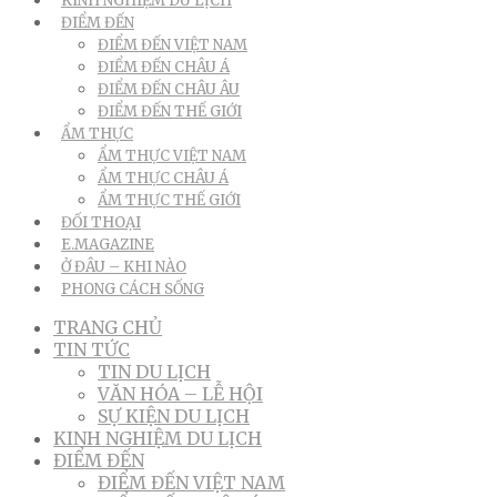
KINH NGHIỆM DU LỊCH
ĐIỂM ĐẾN
ĐIỂM ĐẾN VIỆT NAM
ĐIỂM ĐẾN CHÂU Á
ĐIỂM ĐẾN CHÂU ÂU
ĐIỂM ĐẾN THẾ GIỚI
ẨM THỰC
ẨM THỰC VIỆT NAM
ẨM THỰC CHÂU Á
ẨM THỰC THẾ GIỚI
ĐỐI THOẠI
E.MAGAZINE
Ở ĐÂU – KHI NÀO
PHONG CÁCH SỐNG
TRANG CHỦ
TIN TỨC
TIN DU LỊCH
VĂN HÓA – LỄ HỘI
SỰ KIỆN DU LỊCH
KINH NGHIỆM DU LỊCH
ĐIỂM ĐẾN
ĐIỂM ĐẾN VIỆT NAM