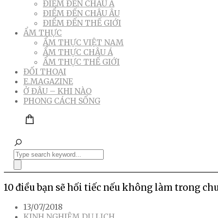
ĐIỂM ĐẾN CHÂU Á
ĐIỂM ĐẾN CHÂU ÂU
ĐIỂM ĐẾN THẾ GIỚI
ẨM THỰC
ẨM THỰC VIỆT NAM
ẨM THỰC CHÂU Á
ẨM THỰC THẾ GIỚI
ĐỐI THOẠI
E.MAGAZINE
Ở ĐÂU – KHI NÀO
PHONG CÁCH SỐNG
10 điều bạn sẽ hối tiếc nếu không làm trong ch
13/07/2018
KINH NGHIỆM DU LỊCH