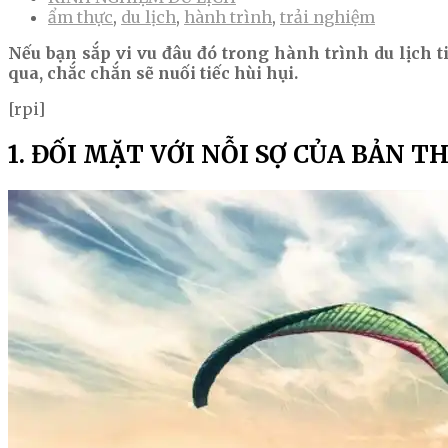
ẩm thực
,
du lịch
,
hành trình
,
trải nghiệm
Nếu bạn sắp vi vu đâu đó trong hành trình du lịch 
qua, chắc chắn sẽ nuối tiếc hùi hụi.
[rpi]
1. ĐỐI MẶT VỚI NỖI SỢ CỦA BẢN T