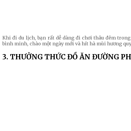
Khi đi du lịch, bạn rất dễ dàng đi chơi thâu đêm tro
bình minh, chào một ngày mới và hít hà mùi hương quyế
3. THƯỞNG THỨC ĐỒ ĂN ĐƯỜNG P