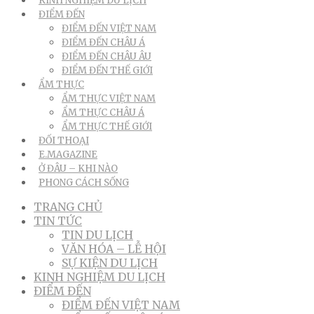
KINH NGHIỆM DU LỊCH
ĐIỂM ĐẾN
ĐIỂM ĐẾN VIỆT NAM
ĐIỂM ĐẾN CHÂU Á
ĐIỂM ĐẾN CHÂU ÂU
ĐIỂM ĐẾN THẾ GIỚI
ẨM THỰC
ẨM THỰC VIỆT NAM
ẨM THỰC CHÂU Á
ẨM THỰC THẾ GIỚI
ĐỐI THOẠI
E.MAGAZINE
Ở ĐÂU – KHI NÀO
PHONG CÁCH SỐNG
TRANG CHỦ
TIN TỨC
TIN DU LỊCH
VĂN HÓA – LỄ HỘI
SỰ KIỆN DU LỊCH
KINH NGHIỆM DU LỊCH
ĐIỂM ĐẾN
ĐIỂM ĐẾN VIỆT NAM