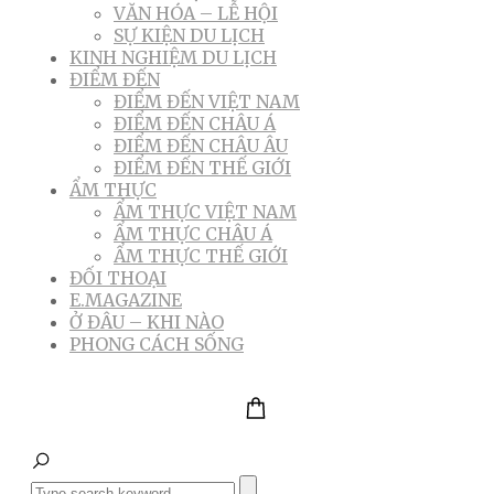
VĂN HÓA – LỄ HỘI
SỰ KIỆN DU LỊCH
KINH NGHIỆM DU LỊCH
ĐIỂM ĐẾN
ĐIỂM ĐẾN VIỆT NAM
ĐIỂM ĐẾN CHÂU Á
ĐIỂM ĐẾN CHÂU ÂU
ĐIỂM ĐẾN THẾ GIỚI
ẨM THỰC
ẨM THỰC VIỆT NAM
ẨM THỰC CHÂU Á
ẨM THỰC THẾ GIỚI
ĐỐI THOẠI
E.MAGAZINE
Ở ĐÂU – KHI NÀO
PHONG CÁCH SỐNG