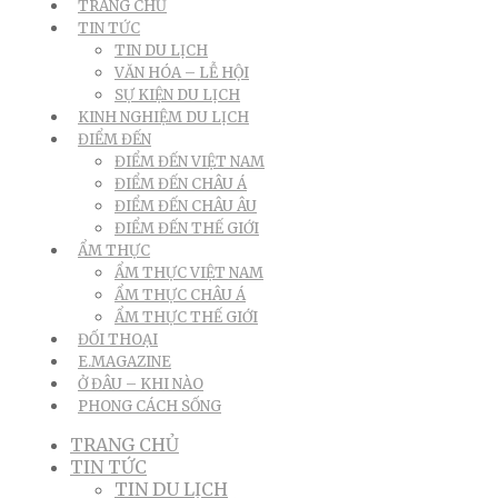
TRANG CHỦ
TIN TỨC
TIN DU LỊCH
VĂN HÓA – LỄ HỘI
SỰ KIỆN DU LỊCH
KINH NGHIỆM DU LỊCH
ĐIỂM ĐẾN
ĐIỂM ĐẾN VIỆT NAM
ĐIỂM ĐẾN CHÂU Á
ĐIỂM ĐẾN CHÂU ÂU
ĐIỂM ĐẾN THẾ GIỚI
ẨM THỰC
ẨM THỰC VIỆT NAM
ẨM THỰC CHÂU Á
ẨM THỰC THẾ GIỚI
ĐỐI THOẠI
E.MAGAZINE
Ở ĐÂU – KHI NÀO
PHONG CÁCH SỐNG
TRANG CHỦ
TIN TỨC
TIN DU LỊCH