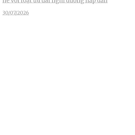
hè với loạt ưu đãi nghỉ dưỡng hấp dẫn
30/07/2026