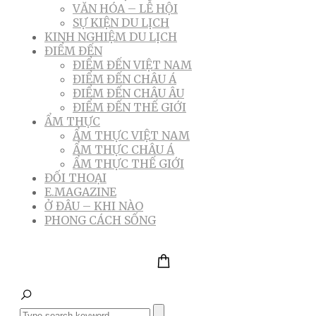
VĂN HÓA – LỄ HỘI
SỰ KIỆN DU LỊCH
KINH NGHIỆM DU LỊCH
ĐIỂM ĐẾN
ĐIỂM ĐẾN VIỆT NAM
ĐIỂM ĐẾN CHÂU Á
ĐIỂM ĐẾN CHÂU ÂU
ĐIỂM ĐẾN THẾ GIỚI
ẨM THỰC
ẨM THỰC VIỆT NAM
ẨM THỰC CHÂU Á
ẨM THỰC THẾ GIỚI
ĐỐI THOẠI
E.MAGAZINE
Ở ĐÂU – KHI NÀO
PHONG CÁCH SỐNG