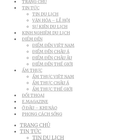
TRANG CHỦ
TIN TỨC
TIN DU LỊCH
VĂN HÓA – LỄ HỘI
SỰ KIỆN DU LỊCH
KINH NGHIỆM DU LỊCH
ĐIỂM ĐẾN
ĐIỂM ĐẾN VIỆT NAM
ĐIỂM ĐẾN CHÂU Á
ĐIỂM ĐẾN CHÂU ÂU
ĐIỂM ĐẾN THẾ GIỚI
ẨM THỰC
ẨM THỰC VIỆT NAM
ẨM THỰC CHÂU Á
ẨM THỰC THẾ GIỚI
ĐỐI THOẠI
E.MAGAZINE
Ở ĐÂU – KHI NÀO
PHONG CÁCH SỐNG
TRANG CHỦ
TIN TỨC
TIN DU LỊCH