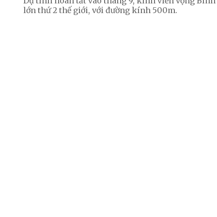
Dự tính hoàn tất vào tháng 9, kính viễn vọng Bìn
lớn thứ 2 thế giới, với đường kính 500m.