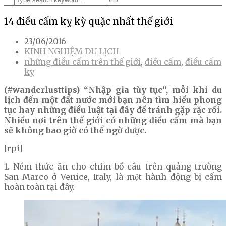
14 điều cấm kỵ kỳ quặc nhất thế giới
23/06/2016
KINH NGHIỆM DU LỊCH
những điều cấm trên thế giới
,
điều cấm
,
điều cấm
kỵ
(#wanderlusttips) “Nhập gia tùy tục”, mỗi khi du
lịch đến một đất nước mới bạn nên tìm hiểu phong
tục hay những điều luật tại đây để tránh gặp rặc rối.
Nhiều nơi trên thế giới có những điều cấm mà bạn
sẽ không bao giờ có thể ngờ được.
[rpi]
1. Ném thức ăn cho chim bồ câu trên quảng trường
San Marco ở Venice, Italy, là một hành động bị cấm
hoàn toàn tại đây.