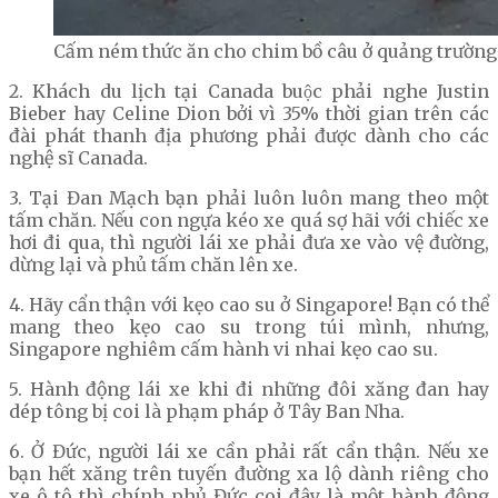
Cấm ném thức ăn cho chim bồ câu ở quảng trường
2. Khách du lịch tại Canada buộc phải nghe Justin
Bieber hay Celine Dion bởi vì 35% thời gian trên các
đài phát thanh địa phương phải được dành cho các
nghệ sĩ Canada.
3. Tại Đan Mạch bạn phải luôn luôn mang theo một
tấm chăn. Nếu con ngựa kéo xe quá sợ hãi với chiếc xe
hơi đi qua, thì người lái xe phải đưa xe vào vệ đường,
dừng lại và phủ tấm chăn lên xe.
4. Hãy cẩn thận với kẹo cao su ở Singapore! Bạn có thể
mang theo kẹo cao su trong túi mình, nhưng,
Singapore nghiêm cấm hành vi nhai kẹo cao su.
5. Hành động lái xe khi đi những đôi xăng đan hay
dép tông bị coi là phạm pháp ở Tây Ban Nha.
6. Ở Đức, người lái xe cần phải rất cẩn thận. Nếu xe
bạn hết xăng trên tuyến đường xa lộ dành riêng cho
xe ô tô thì chính phủ Đức coi đây là một hành động