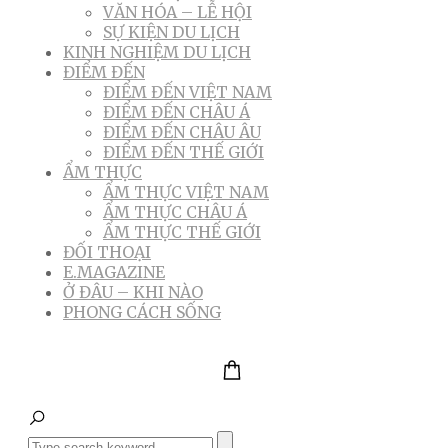
VĂN HÓA – LỄ HỘI
SỰ KIỆN DU LỊCH
KINH NGHIỆM DU LỊCH
ĐIỂM ĐẾN
ĐIỂM ĐẾN VIỆT NAM
ĐIỂM ĐẾN CHÂU Á
ĐIỂM ĐẾN CHÂU ÂU
ĐIỂM ĐẾN THẾ GIỚI
ẨM THỰC
ẨM THỰC VIỆT NAM
ẨM THỰC CHÂU Á
ẨM THỰC THẾ GIỚI
ĐỐI THOẠI
E.MAGAZINE
Ở ĐÂU – KHI NÀO
PHONG CÁCH SỐNG