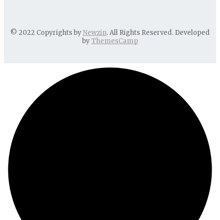
© 2022 Copyrights by
Newzin
. All Rights Reserved. Developed
by
ThemesCamp