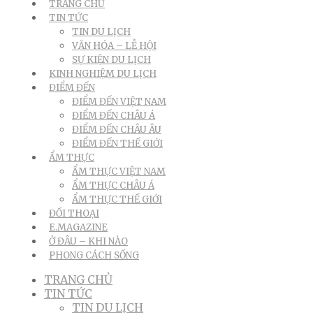
TRANG CHỦ
TIN TỨC
TIN DU LỊCH
VĂN HÓA – LỄ HỘI
SỰ KIỆN DU LỊCH
KINH NGHIỆM DU LỊCH
ĐIỂM ĐẾN
ĐIỂM ĐẾN VIỆT NAM
ĐIỂM ĐẾN CHÂU Á
ĐIỂM ĐẾN CHÂU ÂU
ĐIỂM ĐẾN THẾ GIỚI
ẨM THỰC
ẨM THỰC VIỆT NAM
ẨM THỰC CHÂU Á
ẨM THỰC THẾ GIỚI
ĐỐI THOẠI
E.MAGAZINE
Ở ĐÂU – KHI NÀO
PHONG CÁCH SỐNG
TRANG CHỦ
TIN TỨC
TIN DU LỊCH