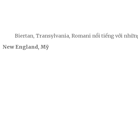
Biertan, Transylvania, Romani nổi tiếng với những
New England, Mỹ