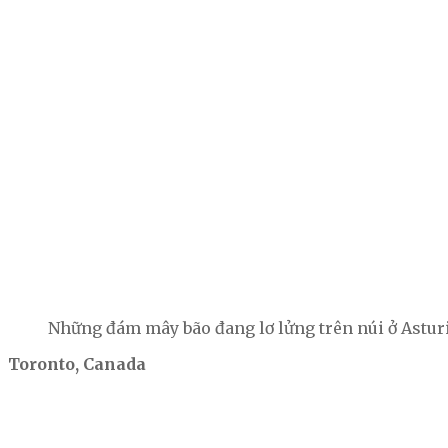
Những đám mây bão đang lơ lửng trên núi ở Astur
Toronto, Canada