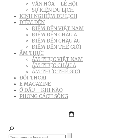
VĂN HÓA – LỄ HỘI
SỰ KIỆN DU LỊCH
KINH NGHIỆM DU LỊCH
ĐIỂM ĐẾN
ĐIỂM ĐẾN VIỆT NAM
ĐIỂM ĐẾN CHÂU Á
ĐIỂM ĐẾN CHÂU ÂU
ĐIỂM ĐẾN THẾ GIỚI
ẨM THỰC
ẨM THỰC VIỆT NAM
ẨM THỰC CHÂU Á
ẨM THỰC THẾ GIỚI
ĐỐI THOẠI
E.MAGAZINE
Ở ĐÂU – KHI NÀO
PHONG CÁCH SỐNG