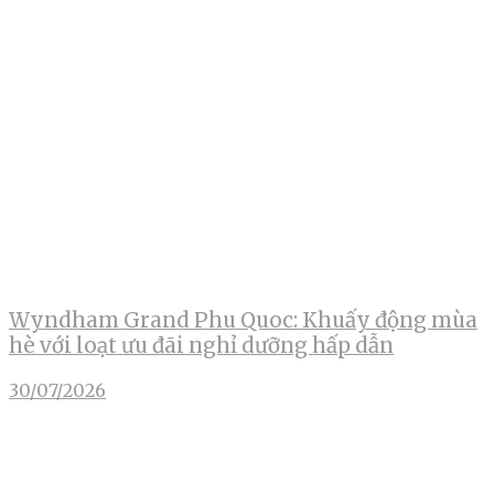
Wyndham Grand Phu Quoc: Khuấy động mùa
hè với loạt ưu đãi nghỉ dưỡng hấp dẫn
30/07/2026