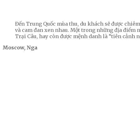
Đến Trung Quốc mùa thu, du khách sẽ được chiêm
và cam đan xen nhau. Một trong những địa điểm n
Trại Câu, hay còn được mệnh danh là “tiên cảnh nơ
Moscow, Nga