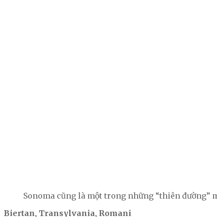
Sonoma cũng là một trong những “thiên đường” mù
Biertan, Transylvania, Romani