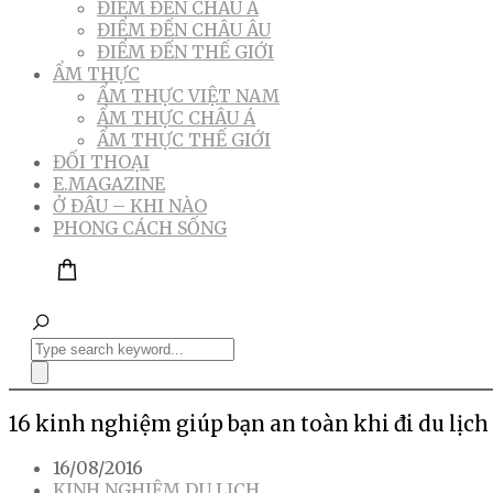
ĐIỂM ĐẾN CHÂU Á
ĐIỂM ĐẾN CHÂU ÂU
ĐIỂM ĐẾN THẾ GIỚI
ẨM THỰC
ẨM THỰC VIỆT NAM
ẨM THỰC CHÂU Á
ẨM THỰC THẾ GIỚI
ĐỐI THOẠI
E.MAGAZINE
Ở ĐÂU – KHI NÀO
PHONG CÁCH SỐNG
16 kinh nghiệm giúp bạn an toàn khi đi du lịch
16/08/2016
KINH NGHIỆM DU LỊCH