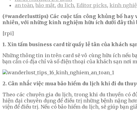
an toàn
,
bảo mật
,
du lịch
,
Editor picks
,
kinh nghiệ
(#wanderlusttips) Các cuộc tấn công khủng bố hay v
nhiên, với những kinh nghiệm hữu ích dưới đây thì
[rpi]
1. Xin tấm business card từ quầy lễ tân của khách sạ
Những thông tin in trên card sẽ vô cùng hữu ích nếu bạn
bạn cần có địa chỉ và số điện thoại của khách sạn nơi m
2. Cân nhắc việc mua bảo hiểm du lịch khi đi du thu
Theo các chuyên gia du lịch, trong khi du thuyền có đ
hiện đại chuyên dụng để điều trị những bệnh nặng hơn
viện để điều trị. Nếu có bảo hiểm du lịch, sẽ giúp bạn 