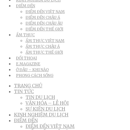
KINH NGHIỆM DU LỊCH
ĐIỂM ĐẾN
ĐIỂM ĐẾN VIỆT NAM
ĐIỂM ĐẾN CHÂU Á
ĐIỂM ĐẾN CHÂU ÂU
ĐIỂM ĐẾN THẾ GIỚI
ẨM THỰC
ẨM THỰC VIỆT NAM
ẨM THỰC CHÂU Á
ẨM THỰC THẾ GIỚI
ĐỐI THOẠI
E.MAGAZINE
Ở ĐÂU – KHI NÀO
PHONG CÁCH SỐNG
TRANG CHỦ
TIN TỨC
TIN DU LỊCH
VĂN HÓA – LỄ HỘI
SỰ KIỆN DU LỊCH
KINH NGHIỆM DU LỊCH
ĐIỂM ĐẾN
ĐIỂM ĐẾN VIỆT NAM