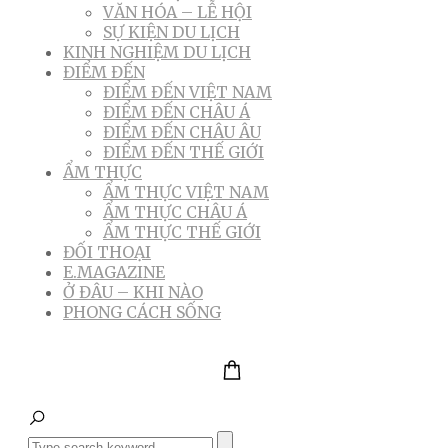
VĂN HÓA – LỄ HỘI
SỰ KIỆN DU LỊCH
KINH NGHIỆM DU LỊCH
ĐIỂM ĐẾN
ĐIỂM ĐẾN VIỆT NAM
ĐIỂM ĐẾN CHÂU Á
ĐIỂM ĐẾN CHÂU ÂU
ĐIỂM ĐẾN THẾ GIỚI
ẨM THỰC
ẨM THỰC VIỆT NAM
ẨM THỰC CHÂU Á
ẨM THỰC THẾ GIỚI
ĐỐI THOẠI
E.MAGAZINE
Ở ĐÂU – KHI NÀO
PHONG CÁCH SỐNG