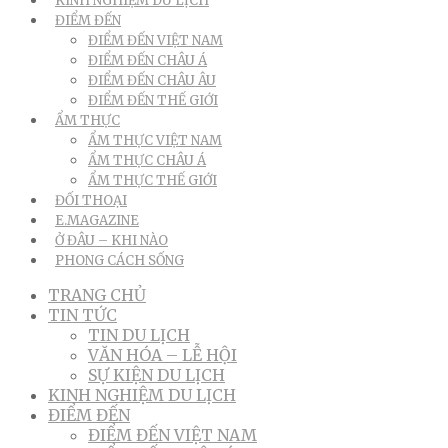
KINH NGHIỆM DU LỊCH
ĐIỂM ĐẾN
ĐIỂM ĐẾN VIỆT NAM
ĐIỂM ĐẾN CHÂU Á
ĐIỂM ĐẾN CHÂU ÂU
ĐIỂM ĐẾN THẾ GIỚI
ẨM THỰC
ẨM THỰC VIỆT NAM
ẨM THỰC CHÂU Á
ẨM THỰC THẾ GIỚI
ĐỐI THOẠI
E.MAGAZINE
Ở ĐÂU – KHI NÀO
PHONG CÁCH SỐNG
TRANG CHỦ
TIN TỨC
TIN DU LỊCH
VĂN HÓA – LỄ HỘI
SỰ KIỆN DU LỊCH
KINH NGHIỆM DU LỊCH
ĐIỂM ĐẾN
ĐIỂM ĐẾN VIỆT NAM