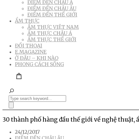
ĐIỂM ĐẾN CHÂU Á
ĐIỂM ĐẾN CHÂU ÂU
ĐIỂM ĐẾN THẾ GIỚI
ẨM THỰC
ẨM THỰC VIỆT NAM
ẨM THỰC CHÂU Á
ẨM THỰC THẾ GIỚI
ĐỐI THOẠI
E.MAGAZINE
Ở ĐÂU – KHI NÀO
PHONG CÁCH SỐNG
30 thành phố hàng đầu thế giới về nghệ thuật,
24/12/2017
ĐIỂM ĐẾN CHÂU ÂU