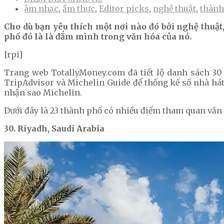
âm nhạc
,
ẩm thực
,
Editor picks
,
nghệ thuật
,
thành
Cho dù bạn yêu thích một nơi nào đó bởi nghệ thuật
phố đó là là đắm mình trong văn hóa của nó.
[rpi]
Trang web TotallyMoney.com đã tiết lộ danh sách 30
TripAdvisor và Michelin Guide để thống kế số nhà hát
nhận sao Michelin.
Dưới đây là 23 thành phố có nhiều điểm tham quan văn
30. Riyadh, Saudi Arabia