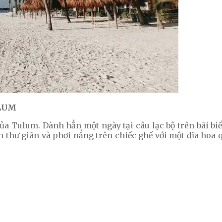
ULUM
của Tulum. Dành hẳn một ngày tại câu lạc bộ trên bãi b
 thư giãn và phơi nắng trên chiếc ghế với một đĩa hoa q