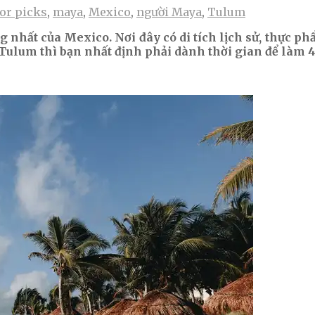
tor picks
,
maya
,
Mexico
,
người Maya
,
Tulum
nhất của Mexico. Nơi đây có di tích lịch sử, thực phẩ
ulum thì bạn nhất định phải dành thời gian để làm 4