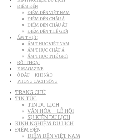
KINH NGHIỆM DU LỊCH
ĐIỂM ĐẾN
ĐIỂM ĐẾN VIỆT NAM
ĐIỂM ĐẾN CHÂU Á
ĐIỂM ĐẾN CHÂU ÂU
ĐIỂM ĐẾN THẾ GIỚI
ẨM THỰC
ẨM THỰC VIỆT NAM
ẨM THỰC CHÂU Á
ẨM THỰC THẾ GIỚI
ĐỐI THOẠI
E.MAGAZINE
Ở ĐÂU – KHI NÀO
PHONG CÁCH SỐNG
TRANG CHỦ
TIN TỨC
TIN DU LỊCH
VĂN HÓA – LỄ HỘI
SỰ KIỆN DU LỊCH
KINH NGHIỆM DU LỊCH
ĐIỂM ĐẾN
ĐIỂM ĐẾN VIỆT NAM