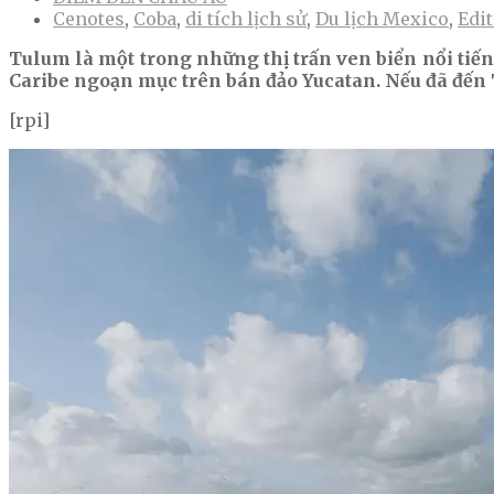
Cenotes
,
Coba
,
di tích lịch sử
,
Du lịch Mexico
,
Edi
Tulum là một trong những thị trấn ven biển nổi tiếng 
Caribe ngoạn mục trên bán đảo Yucatan. Nếu đã đến T
[rpi]