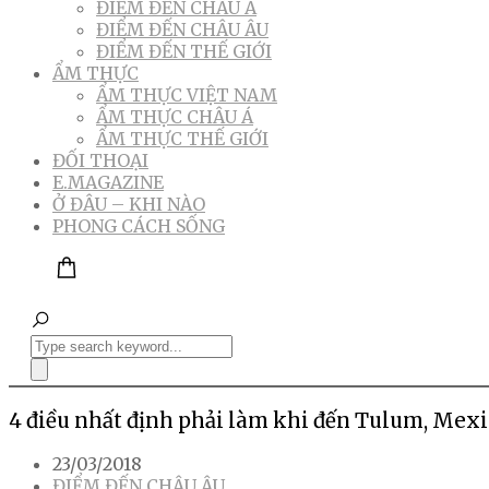
ĐIỂM ĐẾN CHÂU Á
ĐIỂM ĐẾN CHÂU ÂU
ĐIỂM ĐẾN THẾ GIỚI
ẨM THỰC
ẨM THỰC VIỆT NAM
ẨM THỰC CHÂU Á
ẨM THỰC THẾ GIỚI
ĐỐI THOẠI
E.MAGAZINE
Ở ĐÂU – KHI NÀO
PHONG CÁCH SỐNG
4 điều nhất định phải làm khi đến Tulum, Mex
23/03/2018
ĐIỂM ĐẾN CHÂU ÂU