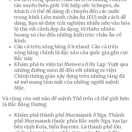
tàu xuyên biên giới: Với hiệp ước Schegen, du
khách có thể dễ dàng di chuyển đến các nước
trong khối Liên minh châu Âu (EU) một cách dễ
dàng. Bạn sẽ được trải nghiệm nhiều nền văn hóa
lý thú với cảnh đẹp đa dạng, từ thiên nhiên
hoang sơ cho đến những kiến trúc châu Âu cổ
kính.
Câu cá trên sông băng ở Iceland: Câu cá trên
sông băng chính là đặc sản của quốc gia gần cực
Bắc này.
Khám phá tu viện tại Meteora ở Hy Lạp: Vượt qua
những đường mòn để đến với những tu viện
Chính thống giáo xây dựng trên những tảng đá
sẽ mở mang tầm mắt của những người mệnh
Mộc.
Và cũng còn nơi nào để mệnh Thổ trốn cả thế giới hơn
là Bắc Băng Dương:
Khám phá thành phố Murmansk ở Nga: Thành
phố Murmansk thuộc phía Bắc nước Nga, tọa lạc
bên vịnh Kola, biển Barents. Là thành phố lớn