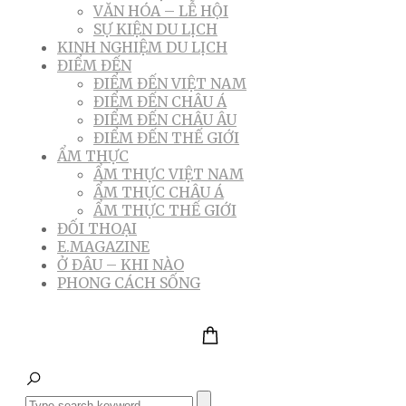
VĂN HÓA – LỄ HỘI
SỰ KIỆN DU LỊCH
KINH NGHIỆM DU LỊCH
ĐIỂM ĐẾN
ĐIỂM ĐẾN VIỆT NAM
ĐIỂM ĐẾN CHÂU Á
ĐIỂM ĐẾN CHÂU ÂU
ĐIỂM ĐẾN THẾ GIỚI
ẨM THỰC
ẨM THỰC VIỆT NAM
ẨM THỰC CHÂU Á
ẨM THỰC THẾ GIỚI
ĐỐI THOẠI
E.MAGAZINE
Ở ĐÂU – KHI NÀO
PHONG CÁCH SỐNG