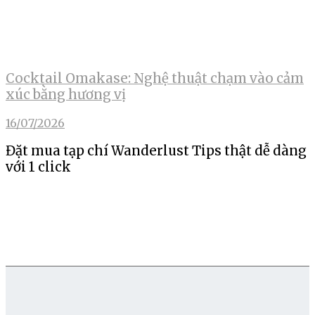
Cocktail Omakase: Nghệ thuật chạm vào cảm
xúc bằng hương vị
16/07/2026
Đặt mua tạp chí Wanderlust Tips thật dễ dàng
với 1 click