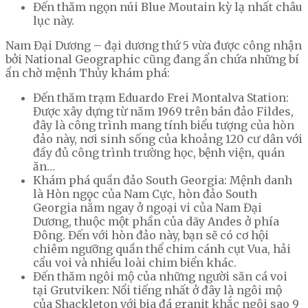
Đến thăm ngọn núi Blue Moutain kỳ lạ nhất châu
lục này.
Nam Đại Dương – đại dương thứ 5 vừa được công nhận
bởi National Geographic cũng đang ẩn chứa những bí
ẩn chờ mệnh Thủy khám phá:
Đến thăm trạm Eduardo Frei Montalva Station:
Được xây dựng từ năm 1969 trên bán đảo Fildes,
đây là công trình mang tính biểu tượng của hòn
đảo này, nơi sinh sống của khoảng 120 cư dân với
đầy đủ công trình trường học, bệnh viện, quán
ăn…
Khám phá quần đảo South Georgia: Mệnh danh
là Hòn ngọc của Nam Cực, hòn đảo South
Georgia nằm ngay ở ngoại vi của Nam Đại
Dương, thuộc một phần của dãy Andes ở phía
Đông. Đến với hòn đảo này, bạn sẽ có cơ hội
chiêm ngưỡng quần thể chim cánh cụt Vua, hải
cẩu voi và nhiều loài chim biển khác.
Đến thăm ngôi mộ của những người săn cá voi
tại Grutviken: Nổi tiếng nhất ở đây là ngôi mộ
của Shackleton với bia đá granit khắc ngôi sao 9