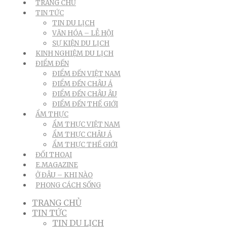
TRANG CHỦ
TIN TỨC
TIN DU LỊCH
VĂN HÓA – LỄ HỘI
SỰ KIỆN DU LỊCH
KINH NGHIỆM DU LỊCH
ĐIỂM ĐẾN
ĐIỂM ĐẾN VIỆT NAM
ĐIỂM ĐẾN CHÂU Á
ĐIỂM ĐẾN CHÂU ÂU
ĐIỂM ĐẾN THẾ GIỚI
ẨM THỰC
ẨM THỰC VIỆT NAM
ẨM THỰC CHÂU Á
ẨM THỰC THẾ GIỚI
ĐỐI THOẠI
E.MAGAZINE
Ở ĐÂU – KHI NÀO
PHONG CÁCH SỐNG
TRANG CHỦ
TIN TỨC
TIN DU LỊCH