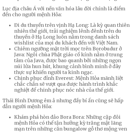
Lục địa châu Á với nền văn hóa lâu đời chính là điểm
đến cho người mệnh Hỏa:
Đi du thuyền trên vịnh Hạ Long: Là kỳ quan thiên
nhiên thế giới, trải nghiệm lênh đênh trên du
thuyền ở Hạ Long luôn nằm trong danh sách
wishlist của mọi du khách đến với Việt Nam.
Chiêm ngưỡng mặt trời mọc trên Borobudur ở
Java: Ngôi chùa Phật giáo cổ kính nằm ở trung
tâm của Java, được bao quanh bởi những ngọn
núi lửa hun hút, khung cảnh bình minh ở đây
thực sự khiến người ta kinh ngạc.
Chinh phục đỉnh Everest: Mệnh Hỏa mãnh liệt
chắc chắn sẽ vượt qua được hành trình khắc
nghiệt để chinh phục nóc nhà của thế giới.
Thái Bình Dương êm ả nhưng đầy bí ẩn cũng sẽ hấp
dẫn người mệnh Hỏa:
Khám phá hòn đảo Bora Bora: Những cặp đôi
mệnh Hỏa có thể tận hưởng kỳ trăng mật lãng
mạn trên những căn bungalow gỗ thơ mộng ven