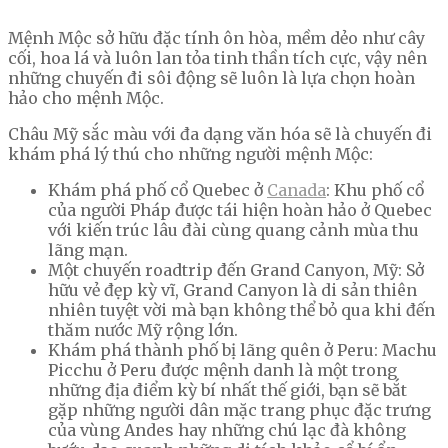
Mệnh Mộc sở hữu đặc tính ôn hòa, mềm dẻo như cây
cối, hoa lá và luôn lan tỏa tinh thần tích cực, vậy nên
những chuyến đi sôi động sẽ luôn là lựa chọn hoàn
hảo cho mệnh Mộc.
Châu Mỹ sắc màu với đa dạng văn hóa sẽ là chuyến đi
khám phá lý thú cho những người mệnh Mộc:
Khám phá phố cổ Quebec ở
Canada
: Khu phố cổ
của người Pháp được tái hiện hoàn hảo ở Quebec
với kiến trúc lâu đài cùng quang cảnh mùa thu
lãng mạn.
Một chuyến roadtrip đến Grand Canyon, Mỹ: Sở
hữu vẻ đẹp kỳ vĩ, Grand Canyon là di sản thiên
nhiên tuyệt vời mà bạn không thể bỏ qua khi đến
thăm nước Mỹ rộng lớn.
Khám phá thành phố bị lãng quên ở Peru: Machu
Picchu ở Peru được mệnh danh là một trong
những địa điểm kỳ bí nhất thế giới, bạn sẽ bắt
gặp những người dân mặc trang phục đặc trưng
của vùng Andes hay những chú lạc đà không