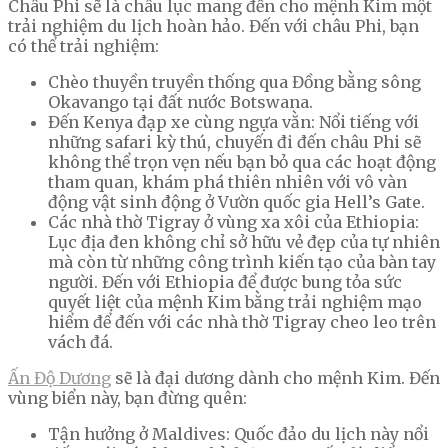
Châu Phi sẽ là châu lục mang đến cho mệnh Kim một
trải nghiệm du lịch hoàn hảo. Đến với châu Phi, bạn
có thể trải nghiệm:
Chèo thuyền truyền thống qua Đồng bằng sông
Okavango tại đất nước Botswana.
Đến Kenya đạp xe cùng ngựa vằn: Nổi tiếng với
những safari kỳ thú, chuyến đi đến châu Phi sẽ
không thể trọn vẹn nếu bạn bỏ qua các hoạt động
tham quan, khám phá thiên nhiên với vô vàn
động vật sinh động ở Vườn quốc gia Hell’s Gate.
Các nhà thờ Tigray ở vùng xa xôi của Ethiopia:
Lục địa đen không chỉ sở hữu vẻ đẹp của tự nhiên
mà còn từ những công trình kiến tạo của bàn tay
người. Đến với Ethiopia để được bung tỏa sức
quyết liệt của mệnh Kim bằng trải nghiệm mạo
hiểm để đến với các nhà thờ Tigray cheo leo trên
vách đá.
Ấn Độ Dương
sẽ là đại dương dành cho mệnh Kim. Đến
vùng biển này, bạn đừng quên:
Tận hưởng ở Maldives: Quốc đảo du lịch này nổi