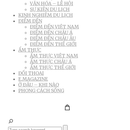
VĂN HÓA – LỄ HỘI
SỰ KIỆN DU LỊCH
KINH NGHIỆM DU LỊCH
ĐIỂM ĐẾN
ĐIỂM ĐẾN VIỆT NAM
ĐIỂM ĐẾN CHÂU Á
ĐIỂM ĐẾN CHÂU ÂU
ĐIỂM ĐẾN THẾ GIỚI
ẨM THỰC
ẨM THỰC VIỆT NAM
ẨM THỰC CHÂU Á
ẨM THỰC THẾ GIỚI
ĐỐI THOẠI
E.MAGAZINE
Ở ĐÂU – KHI NÀO
PHONG CÁCH SỐNG