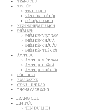
TRANG CHỦ
TIN TỨC
TIN DU LỊCH
VĂN HÓA – LỄ HỘI
SỰ KIỆN DU LỊCH
KINH NGHIỆM DU LỊCH
ĐIỂM ĐẾN
ĐIỂM ĐẾN VIỆT NAM
ĐIỂM ĐẾN CHÂU Á
ĐIỂM ĐẾN CHÂU ÂU
ĐIỂM ĐẾN THẾ GIỚI
ẨM THỰC
ẨM THỰC VIỆT NAM
ẨM THỰC CHÂU Á
ẨM THỰC THẾ GIỚI
ĐỐI THOẠI
E.MAGAZINE
Ở ĐÂU – KHI NÀO
PHONG CÁCH SỐNG
TRANG CHỦ
TIN TỨC
TIN DU LỊCH