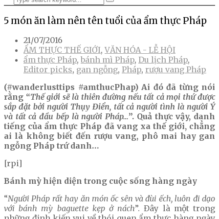
5 món ăn làm nên tên tuổi của ẩm thực Pháp
21/07/2016
ẨM THỰC THẾ GIỚI
,
VĂN HÓA - LỄ HỘI
ẩm thực Pháp
,
bánh mì Pháp
,
Du lịch Pháp
,
Editor picks
,
gan ngỗng
,
Pháp
,
rượu vang Pháp
(#wanderlusttips #amthucPhap) Ai đó đã từng nói
rằng “
Thế giới sẽ là thiên đường nếu tất cả mọi thứ được
sắp đặt bởi người Thụy Điển, tất cả người tình là người Ý
và tất cả đầu bếp là người Pháp…
”. Quả thực vậy, danh
tiếng của ẩm thực Pháp đã vang xa thế giới, chẳng
ai là không biết đến rượu vang, phô mai hay gan
ngỗng Pháp trứ danh…
[rpi]
Bánh mỳ hiện diện trong cuộc sống hàng ngày
“
Người Pháp rất hay ăn món ốc sên và đùi ếch, luôn đi dạo
với bánh mỳ baguette kẹp ở nách
”. Đây là một trong
những định kiến vui về thói quen ẩm thực hàng ngày