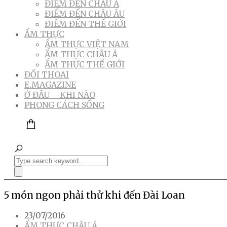
ĐIỂM ĐẾN CHÂU Á
ĐIỂM ĐẾN CHÂU ÂU
ĐIỂM ĐẾN THẾ GIỚI
ẨM THỰC
ẨM THỰC VIỆT NAM
ẨM THỰC CHÂU Á
ẨM THỰC THẾ GIỚI
ĐỐI THOẠI
E.MAGAZINE
Ở ĐÂU – KHI NÀO
PHONG CÁCH SỐNG
5 món ngon phải thử khi đến Đài Loan
23/07/2016
ẨM THỰC CHÂU Á