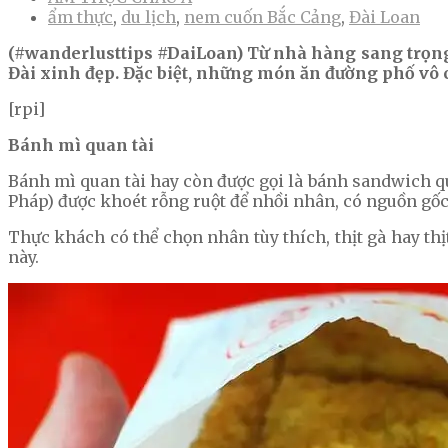
ẩm thực
,
du lịch
,
nem cuốn Bắc Cảng
,
Đài Loan
(#wanderlusttips #DaiLoan) Từ nhà hàng sang trọng 
Đài xinh đẹp. Đặc biệt, những món ăn đường phố vô 
[rpi]
Bánh mì quan tài
Bánh mì quan tài hay còn được gọi là bánh sandwich q
Pháp) được khoét rỗng ruột để nhồi nhân, có nguồn gố
Thực khách có thể chọn nhân tùy thích, thịt gà hay th
này.