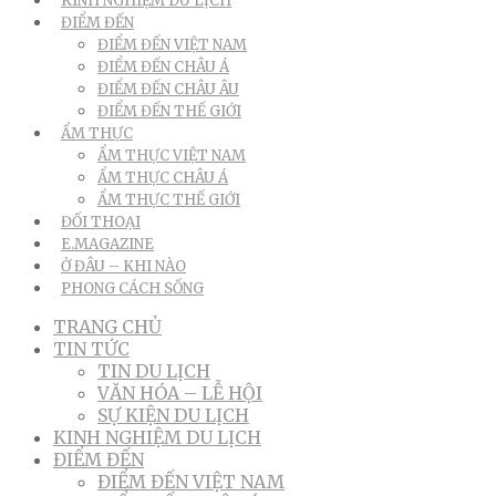
KINH NGHIỆM DU LỊCH
ĐIỂM ĐẾN
ĐIỂM ĐẾN VIỆT NAM
ĐIỂM ĐẾN CHÂU Á
ĐIỂM ĐẾN CHÂU ÂU
ĐIỂM ĐẾN THẾ GIỚI
ẨM THỰC
ẨM THỰC VIỆT NAM
ẨM THỰC CHÂU Á
ẨM THỰC THẾ GIỚI
ĐỐI THOẠI
E.MAGAZINE
Ở ĐÂU – KHI NÀO
PHONG CÁCH SỐNG
TRANG CHỦ
TIN TỨC
TIN DU LỊCH
VĂN HÓA – LỄ HỘI
SỰ KIỆN DU LỊCH
KINH NGHIỆM DU LỊCH
ĐIỂM ĐẾN
ĐIỂM ĐẾN VIỆT NAM