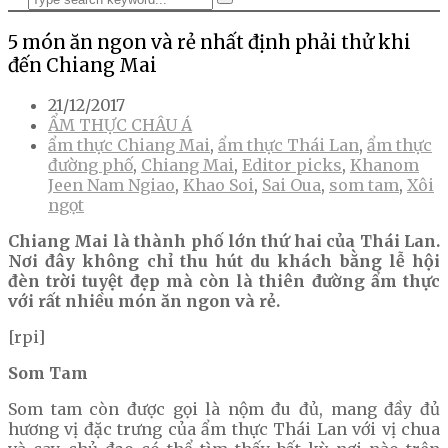
5 món ăn ngon và rẻ nhất định phải thử khi
đến Chiang Mai
21/12/2017
ẨM THỰC CHÂU Á
ẩm thực Chiang Mai
,
ẩm thực Thái Lan
,
ẩm thực
đường phố
,
Chiang Mai
,
Editor picks
,
Khanom
Jeen Nam Ngiao
,
Khao Soi
,
Sai Oua
,
som tam
,
Xôi
ngọt
Chiang Mai là thành phố lớn thứ hai của Thái Lan.
Nơi đây không chỉ thu hút du khách bằng lễ hội
đèn trời tuyệt đẹp mà còn là thiên đường ẩm thực
với rất nhiều món ăn ngon và rẻ.
[rpi]
Som Tam
Som tam còn được gọi là nộm đu đủ, mang đầy đủ
hương vị đặc trưng của ẩm thực Thái Lan với vị chua