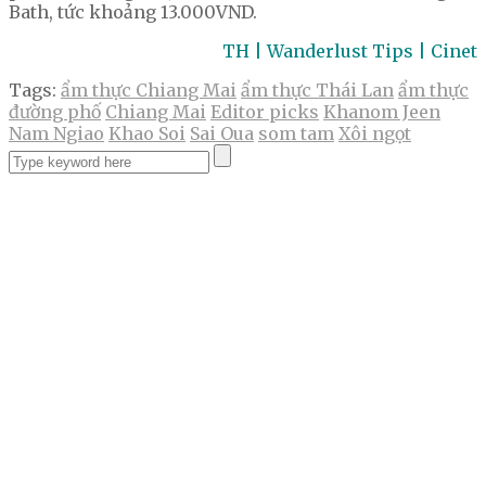
Bath, tức khoảng 13.000VND.
TH | Wanderlust Tips | Cinet
Tags:
ẩm thực Chiang Mai
ẩm thực Thái Lan
ẩm thực
đường phố
Chiang Mai
Editor picks
Khanom Jeen
Nam Ngiao
Khao Soi
Sai Oua
som tam
Xôi ngọt