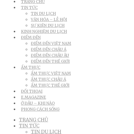
TRANG CHỦ
TIN TỨC
TIN DU LỊCH
VĂN HÓA – LỄ HỘI
SỰ KIỆN DU LỊCH
KINH NGHIỆM DU LỊCH
ĐIỂM ĐẾN
ĐIỂM ĐẾN VIỆT NAM
ĐIỂM ĐẾN CHÂU Á
ĐIỂM ĐẾN CHÂU ÂU
ĐIỂM ĐẾN THẾ GIỚI
ẨM THỰC
ẨM THỰC VIỆT NAM
ẨM THỰC CHÂU Á
ẨM THỰC THẾ GIỚI
ĐỐI THOẠI
E.MAGAZINE
Ở ĐÂU – KHI NÀO
PHONG CÁCH SỐNG
TRANG CHỦ
TIN TỨC
TIN DU LỊCH