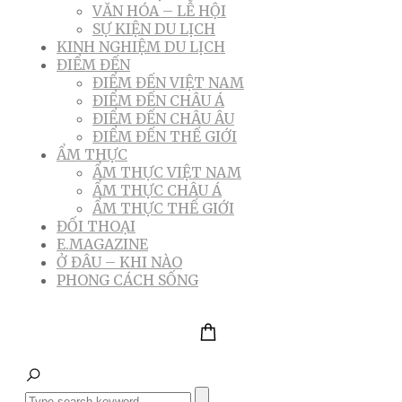
VĂN HÓA – LỄ HỘI
SỰ KIỆN DU LỊCH
KINH NGHIỆM DU LỊCH
ĐIỂM ĐẾN
ĐIỂM ĐẾN VIỆT NAM
ĐIỂM ĐẾN CHÂU Á
ĐIỂM ĐẾN CHÂU ÂU
ĐIỂM ĐẾN THẾ GIỚI
ẨM THỰC
ẨM THỰC VIỆT NAM
ẨM THỰC CHÂU Á
ẨM THỰC THẾ GIỚI
ĐỐI THOẠI
E.MAGAZINE
Ở ĐÂU – KHI NÀO
PHONG CÁCH SỐNG