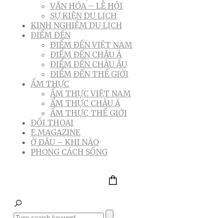
VĂN HÓA – LỄ HỘI
SỰ KIỆN DU LỊCH
KINH NGHIỆM DU LỊCH
ĐIỂM ĐẾN
ĐIỂM ĐẾN VIỆT NAM
ĐIỂM ĐẾN CHÂU Á
ĐIỂM ĐẾN CHÂU ÂU
ĐIỂM ĐẾN THẾ GIỚI
ẨM THỰC
ẨM THỰC VIỆT NAM
ẨM THỰC CHÂU Á
ẨM THỰC THẾ GIỚI
ĐỐI THOẠI
E.MAGAZINE
Ở ĐÂU – KHI NÀO
PHONG CÁCH SỐNG