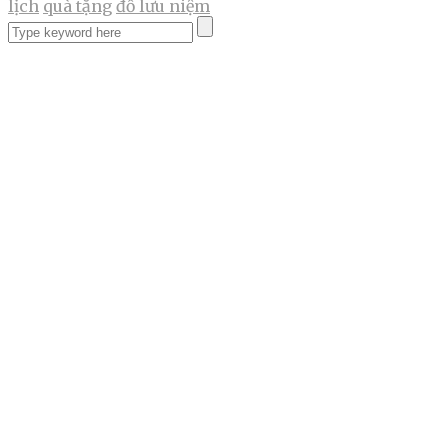
lịch
quà tặng
đồ lưu niệm