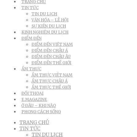
TRANG CHỦ
TIN TỨC
TIN DU LỊCH
VĂN HÓA – LỄ HỘI
SỰ KIỆN DU LỊCH
KINH NGHIỆM DU LỊCH
ĐIỂM ĐẾN
ĐIỂM ĐẾN VIỆT NAM
ĐIỂM ĐẾN CHÂU Á
ĐIỂM ĐẾN CHÂU ÂU
ĐIỂM ĐẾN THẾ GIỚI
ẨM THỰC
ẨM THỰC VIỆT NAM
ẨM THỰC CHÂU Á
ẨM THỰC THẾ GIỚI
ĐỐI THOẠI
E.MAGAZINE
Ở ĐÂU – KHI NÀO
PHONG CÁCH SỐNG
TRANG CHỦ
TIN TỨC
TIN DU LỊCH