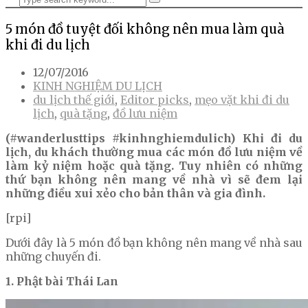
5 món đồ tuyệt đối không nên mua làm quà
khi đi du lịch
12/07/2016
KINH NGHIỆM DU LỊCH
du lịch thế giới
,
Editor picks
,
mẹo vặt khi đi du
lịch
,
quà tặng
,
đồ lưu niệm
(#wanderlusttips #kinhnghiemdulich) Khi đi du
lịch, du khách thường mua các món đồ lưu niệm về
làm kỷ niệm hoặc quà tặng. Tuy nhiên có những
thứ bạn không nên mang về nhà vì sẽ đem lại
những điều xui xẻo cho bản thân và gia đình.
[rpi]
Dưới đây là 5 món đồ bạn không nên mang về nhà sau
những chuyến đi.
1. Phật bài Thái Lan