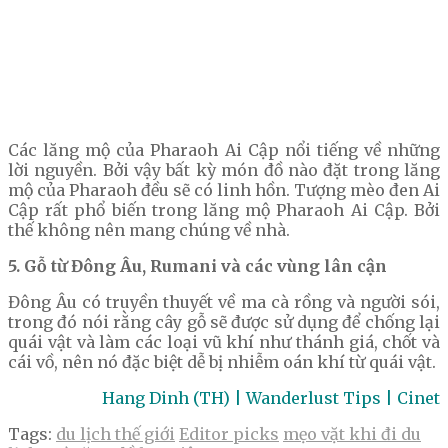
Các lăng mộ của Pharaoh Ai Cập nổi tiếng về những
lời nguyền. Bởi vậy bất kỳ món đồ nào đặt trong lăng
mộ của Pharaoh đều sẽ có linh hồn. Tượng mèo đen Ai
Cập rất phổ biến trong lăng mộ Pharaoh Ai Cập. Bởi
thế không nên mang chúng về nhà.
5. Gỗ từ Đông Âu, Rumani và các vùng lân cận
Đông Âu có truyền thuyết về ma cà rồng và người sói,
trong đó nói rằng cây gỗ sẽ được sử dụng để chống lại
quái vật và làm các loại vũ khí như thánh giá, chốt và
cái vồ, nên nó đặc biệt dễ bị nhiễm oán khí từ quái vật.
Hang Dinh (TH) | Wanderlust Tips | Cinet
Tags:
du lịch thế giới
Editor picks
mẹo vặt khi đi du