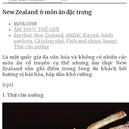
New Zealand: 6 món ăn đặc trưng
16/01/2018
ẨM THỰC THẾ GIỚI
ẩm thực New Zealand
,
ANZAC Biscuit
,
bánh
pavlova
,
Cá trắng nhỏ
,
Fish and chips
,
hangi
,
Thịt cừu nướng
Là một quốc gia đa văn hóa và không có nhiều các
món ăn cổ truyền cụ thể nhưng ẩm thực New
Zealand vẫn ghi điểm trong lòng du khách bởi
hương vị hài hòa, hấp dẫn khó cưỡng.
[rpi]
1. Thịt cừu nướng