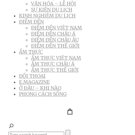
VĂN HÓA – LỄ HỘI
SỰ KIỆN DU LỊCH
KINH NGHIỆM DU LỊCH
ĐIỂM ĐẾN
ĐIỂM ĐẾN VIỆT NAM
ĐIỂM ĐẾN CHÂU Á
ĐIỂM ĐẾN CHÂU ÂU
ĐIỂM ĐẾN THẾ GIỚI
ẨM THỰC
ẨM THỰC VIỆT NAM
ẨM THỰC CHÂU Á
ẨM THỰC THẾ GIỚI
ĐỐI THOẠI
E.MAGAZINE
Ở ĐÂU – KHI NÀO
PHONG CÁCH SỐNG