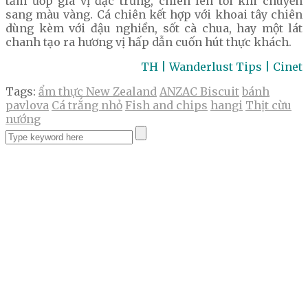
tẩm ướp gia vị đặc trưng, chiên lên tới khi chuyển
sang màu vàng. Cá chiên kết hợp với khoai tây chiên
dùng kèm với đậu nghiền, sốt cà chua, hay một lát
chanh tạo ra hương vị hấp dẫn cuốn hút thực khách.
TH | Wanderlust Tips | Cinet
Tags:
ẩm thực New Zealand
ANZAC Biscuit
bánh
pavlova
Cá trắng nhỏ
Fish and chips
hangi
Thịt cừu
nướng