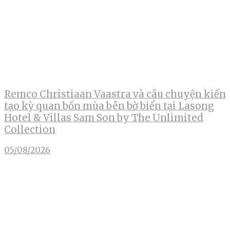
Remco Christiaan Vaastra và câu chuyện kiến
tạo kỳ quan bốn mùa bên bờ biển tại Lasong
Hotel & Villas Sam Son by The Unlimited
Collection
05/08/2026