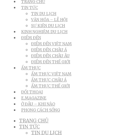
TRANG CHỦ
TIN TỨC
TIN DU LỊCH
VĂN HÓA – LỄ HỘI
SỰ KIỆN DU LỊCH
KINH NGHIỆM DU LỊCH
ĐIỂM ĐẾN
ĐIỂM ĐẾN VIỆT NAM
ĐIỂM ĐẾN CHÂU Á
ĐIỂM ĐẾN CHÂU ÂU
ĐIỂM ĐẾN THẾ GIỚI
ẨM THỰC
ẨM THỰC VIỆT NAM
ẨM THỰC CHÂU Á
ẨM THỰC THẾ GIỚI
ĐỐI THOẠI
E.MAGAZINE
Ở ĐÂU – KHI NÀO
PHONG CÁCH SỐNG
TRANG CHỦ
TIN TỨC
TIN DU LỊCH