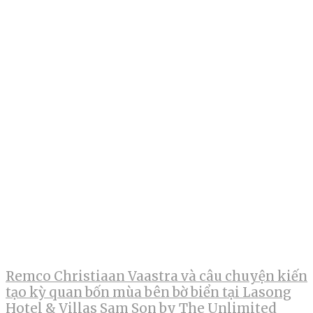
Remco Christiaan Vaastra và câu chuyện kiến
tạo kỳ quan bốn mùa bên bờ biển tại Lasong
Hotel & Villas Sam Son by The Unlimited