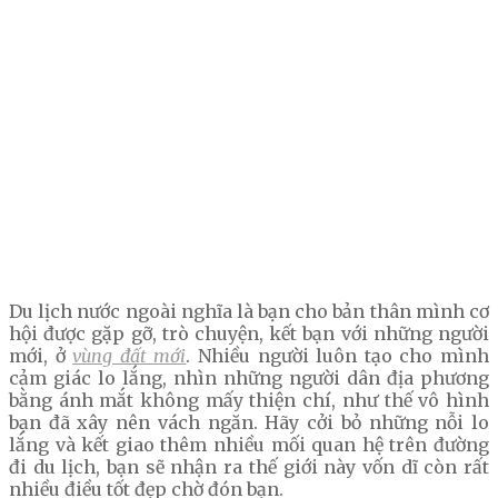
Du lịch nước ngoài nghĩa là bạn cho bản thân mình cơ
hội được gặp gỡ, trò chuyện, kết bạn với những người
mới, ở
vùng đất mới
. Nhiều người luôn tạo cho mình
cảm giác lo lắng, nhìn những người dân địa phương
bằng ánh mắt không mấy thiện chí, như thế vô hình
bạn đã xây nên vách ngăn. Hãy cởi bỏ những nỗi lo
lắng và kết giao thêm nhiều mối quan hệ trên đường
đi du lịch, bạn sẽ nhận ra thế giới này vốn dĩ còn rất
nhiều điều tốt đẹp chờ đón bạn.