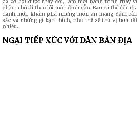
có cơ hội được thay đổi, làm mới hành trình thay vì
chăm chú đi theo lối mòn định sẵn. Bạn có thể đến địa
danh mới, khám phá những món ăn mang đậm bản
sắc và những gì bạn thích, như thế sẽ thú vị hơn rất
nhiều.
NGẠI TIẾP XÚC VỚI DÂN BẢN ĐỊA