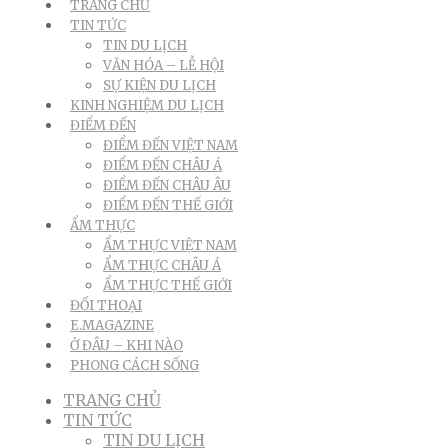
TRANG CHỦ
TIN TỨC
TIN DU LỊCH
VĂN HÓA – LỄ HỘI
SỰ KIỆN DU LỊCH
KINH NGHIỆM DU LỊCH
ĐIỂM ĐẾN
ĐIỂM ĐẾN VIỆT NAM
ĐIỂM ĐẾN CHÂU Á
ĐIỂM ĐẾN CHÂU ÂU
ĐIỂM ĐẾN THẾ GIỚI
ẨM THỰC
ẨM THỰC VIỆT NAM
ẨM THỰC CHÂU Á
ẨM THỰC THẾ GIỚI
ĐỐI THOẠI
E.MAGAZINE
Ở ĐÂU – KHI NÀO
PHONG CÁCH SỐNG
TRANG CHỦ
TIN TỨC
TIN DU LỊCH