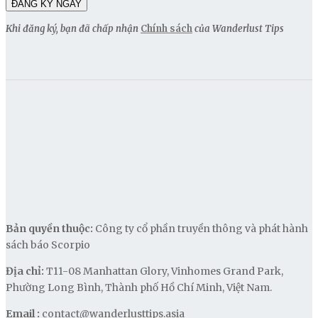
Khi đăng ký, bạn đã chấp nhận
Chính sách
của Wanderlust Tips
Bản quyền thuộc:
Công ty cổ phần truyền thông và phát hành
sách báo Scorpio
Địa chỉ:
T11-08 Manhattan Glory, Vinhomes Grand Park,
Phường Long Bình, Thành phố Hồ Chí Minh, Việt Nam.
Email :
contact@wanderlusttips.asia