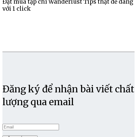
Đặt mua tạp chí Wanderlust Tips thật dễ dàng
với 1 click
Đăng ký để nhận bài viết chất
lượng qua email