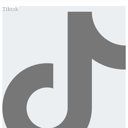
Tiktok