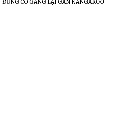
ĐỪNG CỐ GẮNG LẠI GẦN KANGAROO