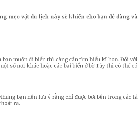
ững mẹo vặt du lịch này sẽ khiến cho bạn dễ dàng và
 bạn muốn đi biển thì càng cần tìm hiểu kĩ hơn. Đối với
một số nơi khác hoặc các bãi biển ở bờ Tây thì có thể có
hưng bạn nên lưu ý rằng chỉ được bơi bên trong các lá
hoát ra.