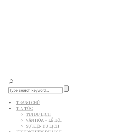
TRANG CHỦ
TIN TỨC
TIN DU LỊCH
VĂN HÓA – LỄ HỘI
SỰ KIỆN DU LỊCH