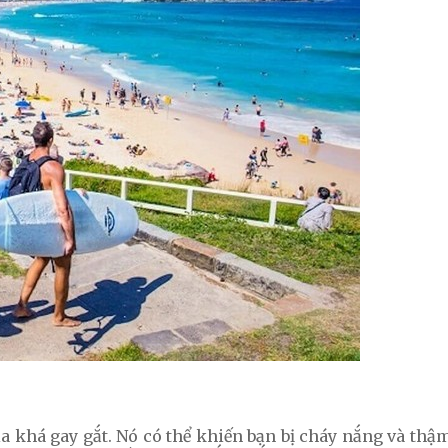
 khá gay gắt. Nó có thể khiến bạn bị cháy nắng và th