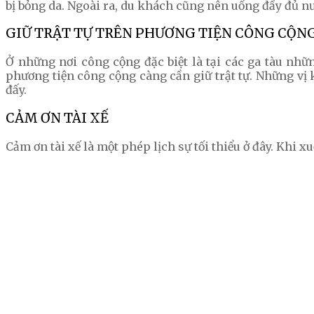
bị bỏng da. Ngoài ra, du khách cũng nên uống đầy đủ nư
GIỮ TRẬT TỰ TRÊN PHƯƠNG TIỆN CÔNG CỘN
Ở những nơi công cộng đặc biệt là tại các ga tàu nhữ
phương tiện công cộng càng cần giữ trật tự. Những vị 
đấy.
CẢM ƠN TÀI XẾ
Cảm ơn tài xế là một phép lịch sự tối thiểu ở đây. Khi 