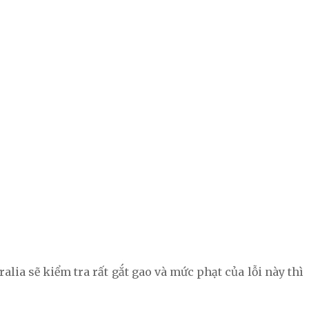
ralia sẽ kiểm tra rất gắt gao và mức phạt của lỗi này thì