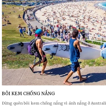
BÔI KEM CHỐNG NẮNG
Đừng quên bôi kem chống nắng vì ánh nắng ở Australia