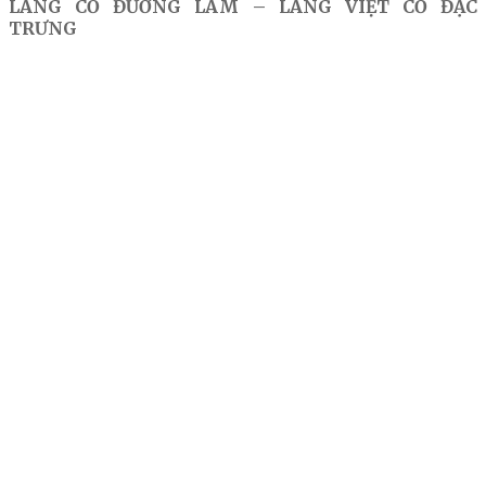
LÀNG CỔ ĐƯỜNG LÂM – LÀNG VIỆT CỔ ĐẶC
TRƯNG