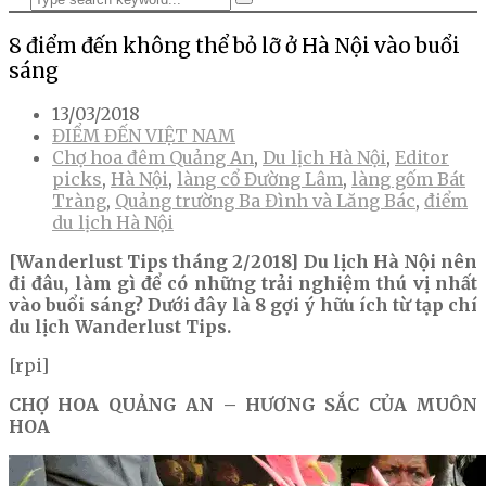
8 điểm đến không thể bỏ lỡ ở Hà Nội vào buổi
sáng
13/03/2018
ĐIỂM ĐẾN VIỆT NAM
Chợ hoa đêm Quảng An
,
Du lịch Hà Nội
,
Editor
picks
,
Hà Nội
,
làng cổ Đường Lâm
,
làng gốm Bát
Tràng
,
Quảng trường Ba Đình và Lăng Bác
,
điểm
du lịch Hà Nội
[Wanderlust Tips tháng 2/2018] Du lịch Hà Nội nên
đi đâu, làm gì để có những trải nghiệm thú vị nhất
vào buổi sáng? Dưới đây là 8 gợi ý hữu ích từ tạp chí
du lịch Wanderlust Tips.
[rpi]
CHỢ HOA QUẢNG AN – HƯƠNG SẮC CỦA MUÔN
HOA