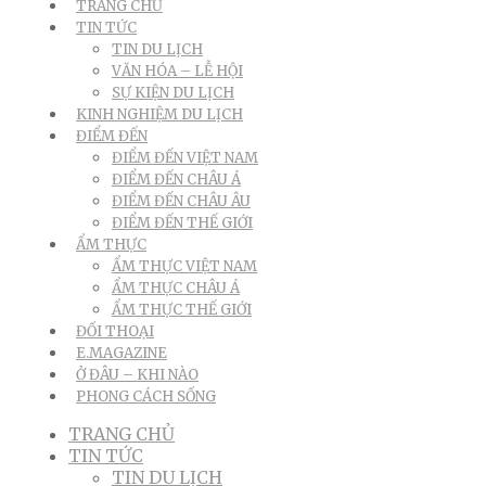
TRANG CHỦ
TIN TỨC
TIN DU LỊCH
VĂN HÓA – LỄ HỘI
SỰ KIỆN DU LỊCH
KINH NGHIỆM DU LỊCH
ĐIỂM ĐẾN
ĐIỂM ĐẾN VIỆT NAM
ĐIỂM ĐẾN CHÂU Á
ĐIỂM ĐẾN CHÂU ÂU
ĐIỂM ĐẾN THẾ GIỚI
ẨM THỰC
ẨM THỰC VIỆT NAM
ẨM THỰC CHÂU Á
ẨM THỰC THẾ GIỚI
ĐỐI THOẠI
E.MAGAZINE
Ở ĐÂU – KHI NÀO
PHONG CÁCH SỐNG
TRANG CHỦ
TIN TỨC
TIN DU LỊCH