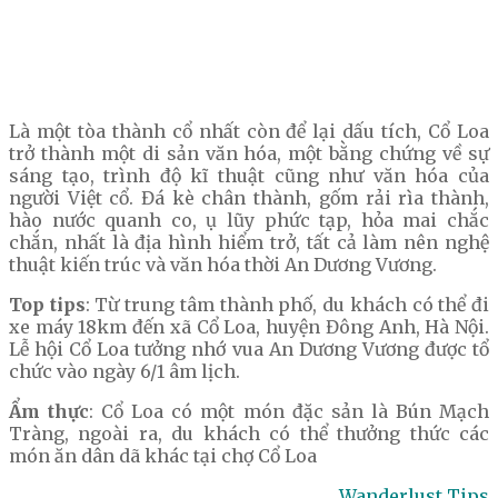
Là một tòa thành cổ nhất còn để lại dấu tích, Cổ Loa
trở thành một di sản văn hóa, một bằng chứng về sự
sáng tạo, trình độ kĩ thuật cũng như văn hóa của
người Việt cổ. Đá kè chân thành, gốm rải rìa thành,
hào nước quanh co, ụ lũy phức tạp, hỏa mai chắc
chắn, nhất là địa hình hiểm trở, tất cả làm nên nghệ
thuật kiến trúc và văn hóa thời An Dương Vương.
Top tips
: Từ trung tâm thành phố, du khách có thể đi
xe máy 18km đến xã Cổ Loa, huyện Đông Anh, Hà Nội.
Lễ hội Cổ Loa tưởng nhớ vua An Dương Vương được tổ
chức vào ngày 6/1 âm lịch.
Ẩm thực
: Cổ Loa có một món đặc sản là Bún Mạch
Tràng, ngoài ra, du khách có thể thưởng thức các
món ăn dân dã khác tại chợ Cổ Loa
Wanderlust Tips