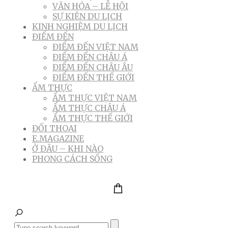
VĂN HÓA – LỄ HỘI
SỰ KIỆN DU LỊCH
KINH NGHIỆM DU LỊCH
ĐIỂM ĐẾN
ĐIỂM ĐẾN VIỆT NAM
ĐIỂM ĐẾN CHÂU Á
ĐIỂM ĐẾN CHÂU ÂU
ĐIỂM ĐẾN THẾ GIỚI
ẨM THỰC
ẨM THỰC VIỆT NAM
ẨM THỰC CHÂU Á
ẨM THỰC THẾ GIỚI
ĐỐI THOẠI
E.MAGAZINE
Ở ĐÂU – KHI NÀO
PHONG CÁCH SỐNG