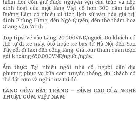
hiếm hoi còn giữ được nguyên vẹn cấu trúc và nếp
sinh hoạt của một làng Việt cổ hơn 300 năm tuổi.
Đường Lâm có nhiều di tích lịch sử văn hóa giá trị:
đình Phùng Hưng, đền Ngô Quyền, đền thờ thám hoa
Giang Văn Minh…
Top tips
: Vé vào Làng: 20.000VND/người. Du khách có
thể tự đi xe máy, ôtô hoặc xe bus từ Hà Nội đến Sơn
Tây rồi đi taxi đến cổng làng. Giá tour tham quan trọn
gói khoảng 650.000VND/người/ngày.
Ẩm thực
: Tại nhiều ngôi nhà cổ, người dân địa
phương phục vụ bữa cơm truyền thống, du khách có
thể đặt cơm và nghỉ trưa tại đó.
LÀNG GỐM BÁT TRÀNG – ĐỈNH CAO CỦA NGHỆ
THUẬT GỐM VIỆT NAM