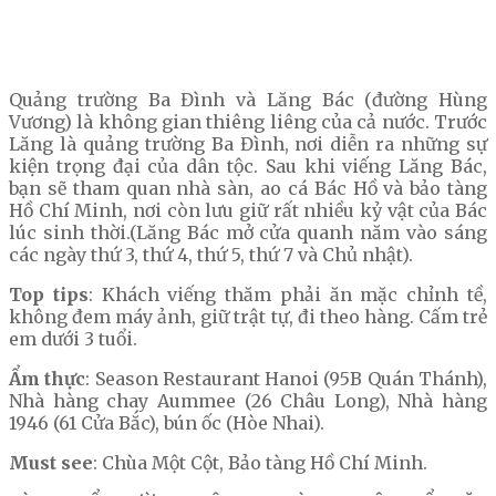
Quảng trường Ba Đình và Lăng Bác (đường Hùng
Vương) là không gian thiêng liêng của cả nước. Trước
Lăng là quảng trường Ba Đình, nơi diễn ra những sự
kiện trọng đại của dân tộc. Sau khi viếng Lăng Bác,
bạn sẽ tham quan nhà sàn, ao cá Bác Hồ và bảo tàng
Hồ Chí Minh, nơi còn lưu giữ rất nhiều kỷ vật của Bác
lúc sinh thời.(Lăng Bác mở cửa quanh năm vào sáng
các ngày thứ 3, thứ 4, thứ 5, thứ 7 và Chủ nhật).
Top tips
: Khách viếng thăm phải ăn mặc chỉnh tề,
không đem máy ảnh, giữ trật tự, đi theo hàng. Cấm trẻ
em dưới 3 tuổi.
Ẩm thực
: Season Restaurant Hanoi (95B Quán Thánh),
Nhà hàng chay Aummee (26 Châu Long), Nhà hàng
1946 (61 Cửa Bắc), bún ốc (Hòe Nhai).
Must see
: Chùa Một Cột, Bảo tàng Hồ Chí Minh.