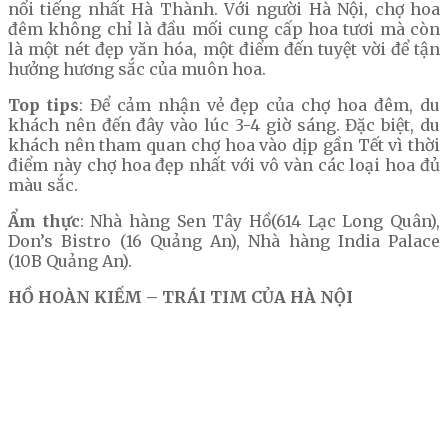
nổi tiếng nhất Hà Thành. Với người Hà Nội, chợ hoa
đêm không chỉ là đầu mối cung cấp hoa tươi mà còn
là một nét đẹp văn hóa, một điểm đến tuyệt vời để tận
hưởng hương sắc của muôn hoa.
Top tips
: Để cảm nhận vẻ đẹp của chợ hoa đêm, du
khách nên đến đây vào lúc 3-4 giờ sáng. Đặc biệt, du
khách nên tham quan chợ hoa vào dịp gần Tết vì thời
điểm này chợ hoa đẹp nhất với vô vàn các loại hoa đủ
màu sắc.
Ẩm thực
: Nhà hàng Sen Tây Hồ(614 Lạc Long Quân),
Don’s Bistro (16 Quảng An), Nhà hàng India Palace
(10B Quảng An).
HỒ HOÀN KIẾM – TRÁI TIM CỦA HÀ NỘI