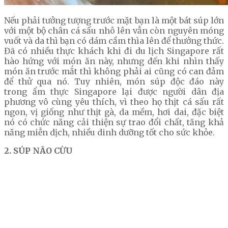
Nếu phải tưởng tượng trước mặt bạn là một bát súp lớn
với một bộ chân cá sấu nhô lên vẫn còn nguyên móng
vuốt và da thì bạn có dám cầm thìa lên để thưởng thức.
Đã có nhiều thực khách khi đi du lịch Singapore rất
hào hứng với món ăn này, nhưng đến khi nhìn thấy
món ăn trước mắt thì không phải ai cũng có can đảm
để thử qua nó. Tuy nhiên, món súp độc đáo này
trong ẩm thực Singapore lại được người dân địa
phương vô cùng yêu thích, vì theo họ thịt cá sấu rất
ngon, vị giống như thịt gà, da mềm, hơi dai, đặc biệt
nó có chức năng cải thiện sự trao đổi chất, tăng khả
năng miễn dịch, nhiều dinh dưỡng tốt cho sức khỏe.
2. SÚP NÃO CỪU