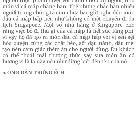
nguồn thực phẩm tuyệt vời dành cho con người, như
món vi cá mập chẳng hạn. Thế nhưng chắc hẳn nhiều
người trong chúng ta còn chưa bao giờ nghe đến món
đầu cá mập hấp nếu như không có một chuyến đi du
lịch Singapore. Một số nhà hàng ở Singapore cho
rằng việc bỏ đi thứ gì của cá mập là hết sức lãng phí,
vì vậy họ đã tạo ra món đầu cá mập hấp với vị sền sệt
hòa quyện cùng các chất béo, sốt đậu nành, dầu mè,
tạo nên cảm giác thèm ăn cho người dùng. Du khách
có thể thoải mái thưởng thức say sưa món ăn có
hương vị là lạ này nếu như đừng biết đến tên của nó.
5. ỐNG DẪN TRỨNG ẾCH