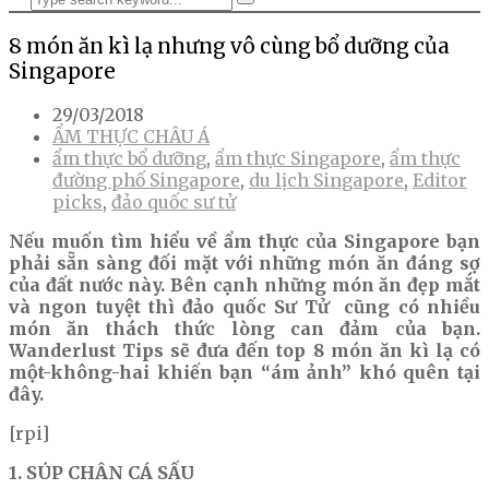
8 món ăn kì lạ nhưng vô cùng bổ dưỡng của
Singapore
29/03/2018
ẨM THỰC CHÂU Á
ẩm thực bổ dưỡng
,
ẩm thực Singapore
,
ẩm thực
đường phố Singapore
,
du lịch Singapore
,
Editor
picks
,
đảo quốc sư tử
Nếu muốn tìm hiểu về ẩm thực của Singapore bạn
phải sẵn sàng đối mặt với những món ăn đáng sợ
của đất nước này. Bên cạnh những món ăn đẹp mắt
và ngon tuyệt thì đảo quốc Sư Tử cũng có nhiều
món ăn thách thức lòng can đảm của bạn.
Wanderlust Tips sẽ đưa đến top 8 món ăn kì lạ có
một-không-hai khiến bạn “ám ảnh” khó quên tại
đây.
[rpi]
1. SÚP CHÂN CÁ SẤU