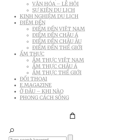
VĂN HÓA – LỄ HỘI
SỰ KIỆN DU LỊCH
KINH NGHIỆM DU LỊCH
ĐIỂM ĐẾN
ĐIỂM ĐẾN VIỆT NAM
ĐIỂM ĐẾN CHÂU Á
ĐIỂM ĐẾN CHÂU ÂU
ĐIỂM ĐẾN THẾ GIỚI
ẨM THỰC
ẨM THỰC VIỆT NAM
ẨM THỰC CHÂU Á
ẨM THỰC THẾ GIỚI
ĐỐI THOẠI
E.MAGAZINE
Ở ĐÂU – KHI NÀO
PHONG CÁCH SỐNG