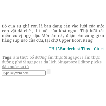
Bỏ qua sự ghê rợn là bạn đang cắn vào lưỡi của một
con vật đã chết, thì lưỡi cừu khá ngon. Thịt lưỡi rất
mềm có vị ngọt dịu. Món ăn này được bán cùng gian
hàng súp não của cừu, tại chợ Upper Boon Keng.
TH | Wanderlust Tips | Cinet
Tags:
ẩm thực bổ dưỡng
ẩm thực Singapore
ẩm thực
đường phố Singapore
du lịch Singapore
Editor picks
đảo quốc sư tử