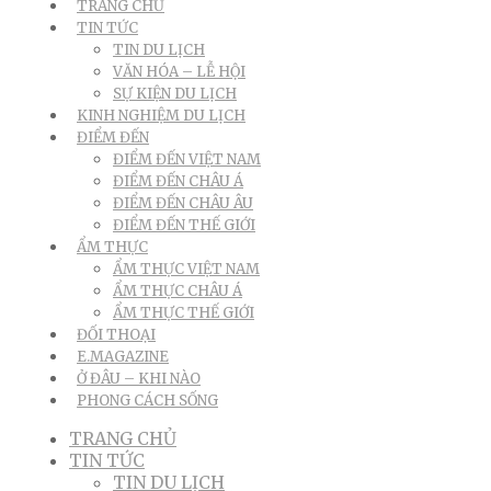
TRANG CHỦ
TIN TỨC
TIN DU LỊCH
VĂN HÓA – LỄ HỘI
SỰ KIỆN DU LỊCH
KINH NGHIỆM DU LỊCH
ĐIỂM ĐẾN
ĐIỂM ĐẾN VIỆT NAM
ĐIỂM ĐẾN CHÂU Á
ĐIỂM ĐẾN CHÂU ÂU
ĐIỂM ĐẾN THẾ GIỚI
ẨM THỰC
ẨM THỰC VIỆT NAM
ẨM THỰC CHÂU Á
ẨM THỰC THẾ GIỚI
ĐỐI THOẠI
E.MAGAZINE
Ở ĐÂU – KHI NÀO
PHONG CÁCH SỐNG
TRANG CHỦ
TIN TỨC
TIN DU LỊCH