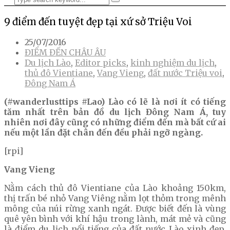
9 điểm đến tuyệt đẹp tại xứ sở Triệu Voi
25/07/2016
ĐIỂM ĐẾN CHÂU ÂU
Du lịch Lào
,
Editor picks
,
kinh nghiệm du lịch
,
thủ đô Vientiane
,
Vang Vieng
,
đất nước Triệu voi
,
Đông Nam Á
(#wanderlusttips #Lao) Lào có lẽ là nơi ít có tiếng
tăm nhất trên bản đồ du lịch Đông Nam Á, tuy
nhiên nơi đây cũng có những điểm đến mà bất cứ ai
nếu một lần đặt chân đến đều phải ngỡ ngàng.
[rpi]
Vang Vieng
Nằm cách thủ đô Vientiane của Lào khoảng 150km,
thị trấn bé nhỏ Vang Viêng nằm lọt thỏm trong mênh
mông của núi rừng xanh ngát. Được biết đến là vùng
quê yên bình với khí hậu trong lành, mát mẻ và cũng
là điểm du lịch nổi tiếng của đất nước Lào xinh đẹp.