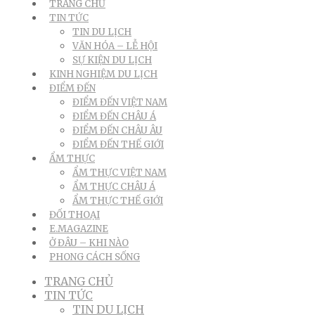
TRANG CHỦ
TIN TỨC
TIN DU LỊCH
VĂN HÓA – LỄ HỘI
SỰ KIỆN DU LỊCH
KINH NGHIỆM DU LỊCH
ĐIỂM ĐẾN
ĐIỂM ĐẾN VIỆT NAM
ĐIỂM ĐẾN CHÂU Á
ĐIỂM ĐẾN CHÂU ÂU
ĐIỂM ĐẾN THẾ GIỚI
ẨM THỰC
ẨM THỰC VIỆT NAM
ẨM THỰC CHÂU Á
ẨM THỰC THẾ GIỚI
ĐỐI THOẠI
E.MAGAZINE
Ở ĐÂU – KHI NÀO
PHONG CÁCH SỐNG
TRANG CHỦ
TIN TỨC
TIN DU LỊCH