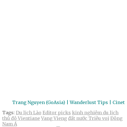
Trang Nguyen (GoAsia) | Wanderlust Tips | Cinet
Tags:
Du lịch Lào
Editor picks
kinh nghiệm du lịch
thủ đô Vientiane
Vang Vieng
đất nước Triệu voi
Đông
Nam Á