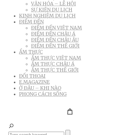
VĂN HÓA – LỄ HỘI
SỰ KIỆN DU LỊCH
KINH NGHIỆM DU LỊCH
ĐIỂM ĐẾN
ĐIỂM ĐẾN VIỆT NAM
ĐIỂM ĐẾN CHÂU Á
ĐIỂM ĐẾN CHÂU ÂU
ĐIỂM ĐẾN THẾ GIỚI
ẨM THỰC
ẨM THỰC VIỆT NAM
ẨM THỰC CHÂU Á
ẨM THỰC THẾ GIỚI
ĐỐI THOẠI
E.MAGAZINE
Ở ĐÂU – KHI NÀO
PHONG CÁCH SỐNG