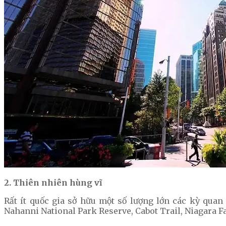
2. Thiên nhiên hùng vĩ
Rất ít quốc gia sở hữu một số lượng lớn các kỳ quan
Nahanni National Park Reserve, Cabot Trail, Niagara Fa