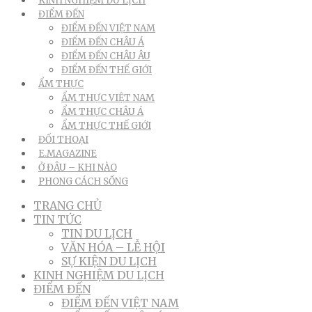
KINH NGHIỆM DU LỊCH
ĐIỂM ĐẾN
ĐIỂM ĐẾN VIỆT NAM
ĐIỂM ĐẾN CHÂU Á
ĐIỂM ĐẾN CHÂU ÂU
ĐIỂM ĐẾN THẾ GIỚI
ẨM THỰC
ẨM THỰC VIỆT NAM
ẨM THỰC CHÂU Á
ẨM THỰC THẾ GIỚI
ĐỐI THOẠI
E.MAGAZINE
Ở ĐÂU – KHI NÀO
PHONG CÁCH SỐNG
TRANG CHỦ
TIN TỨC
TIN DU LỊCH
VĂN HÓA – LỄ HỘI
SỰ KIỆN DU LỊCH
KINH NGHIỆM DU LỊCH
ĐIỂM ĐẾN
ĐIỂM ĐẾN VIỆT NAM