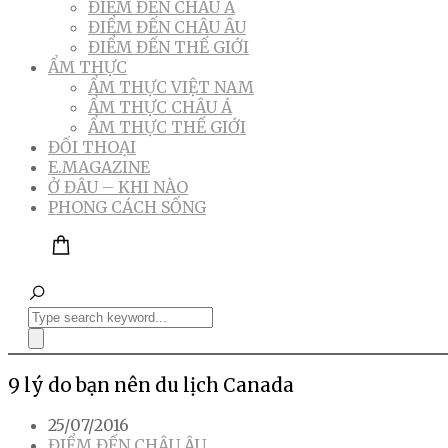
ĐIỂM ĐẾN CHÂU Á
ĐIỂM ĐẾN CHÂU ÂU
ĐIỂM ĐẾN THẾ GIỚI
ẨM THỰC
ẨM THỰC VIỆT NAM
ẨM THỰC CHÂU Á
ẨM THỰC THẾ GIỚI
ĐỐI THOẠI
E.MAGAZINE
Ở ĐÂU – KHI NÀO
PHONG CÁCH SỐNG
9 lý do bạn nên du lịch Canada
25/07/2016
ĐIỂM ĐẾN CHÂU ÂU