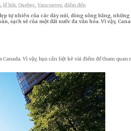
h
,
lễ hội
,
Quebec
,
Vancouver
,
điểm đến
đẹp tự nhiên của các dãy núi, dòng sông băng, những
oàn, sạch sẽ của một đất nước đa văn hóa. Vì vậy, C
Canada. Vì vậy, bạn cần liệt kê vài điểm để tham quan 