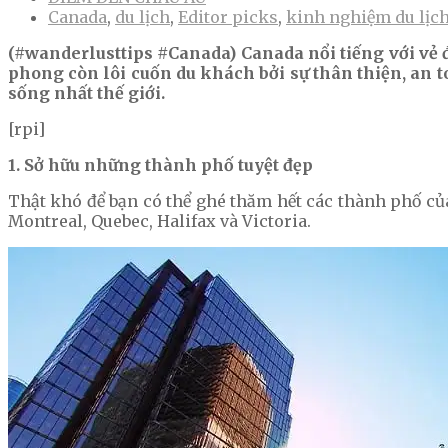
Canada
,
du lịch
,
Editor picks
,
kinh nghiệm du lịc
(#wanderlusttips #Canada) Canada nổi tiếng với vẻ 
phong còn lôi cuốn du khách bởi sự thân thiện, an t
sống nhất thế giới.
[rpi]
1. Sở hữu những thành phố tuyệt đẹp
Thật khó để bạn có thể ghé thăm hết các thành phố của 
Montreal, Quebec, Halifax và Victoria.