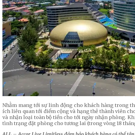
Nhằm mang tới sự linh động cho khách hàng trong thời
ích liên quan tới điểm cộng và hạng thẻ thành viên c
và nhận loại toàn bộ tiền cho tới ngày nhận phòng. Khi
tình trạng đặt phòng cho tương lai (trong vòng 18 thán
ALL – Accor Live Limitless đảm bảo khách hàng có thể tận