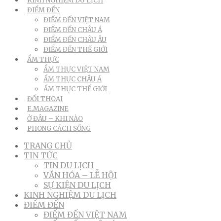
KINH NGHIỆM DU LỊCH
ĐIỂM ĐẾN
ĐIỂM ĐẾN VIỆT NAM
ĐIỂM ĐẾN CHÂU Á
ĐIỂM ĐẾN CHÂU ÂU
ĐIỂM ĐẾN THẾ GIỚI
ẨM THỰC
ẨM THỰC VIỆT NAM
ẨM THỰC CHÂU Á
ẨM THỰC THẾ GIỚI
ĐỐI THOẠI
E.MAGAZINE
Ở ĐÂU – KHI NÀO
PHONG CÁCH SỐNG
TRANG CHỦ
TIN TỨC
TIN DU LỊCH
VĂN HÓA – LỄ HỘI
SỰ KIỆN DU LỊCH
KINH NGHIỆM DU LỊCH
ĐIỂM ĐẾN
ĐIỂM ĐẾN VIỆT NAM