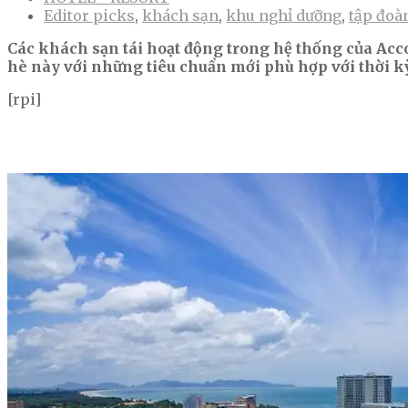
Editor picks
,
khách sạn
,
khu nghỉ dưỡng
,
tập đoà
Các khách sạn tái hoạt động trong hệ thống của Acc
hè này với những tiêu chuẩn mới phù hợp với thời k
[rpi]