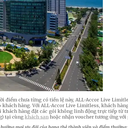
 điểm chưa từng có tiền lệ này, ALL-Accor Live Limitl
ho khách hàng. Với ALL-Accor Live Limitless, khách hàn
 khách hàng đặt các gói không linh động trực tiếp từ t
g) tại cùng
khách sạn
hoặc nhận voucher tương ứng với gi
 hưởng mọi ưu đãi của hạng thẻ thành viên và điểm thưởng: