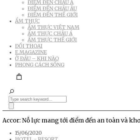
ĐIỂM ĐẾN CHÂU Á
ĐIỂM ĐẾN CHÂU ÂU
ĐIỂM ĐẾN THẾ GIỚI
ẨM THỰC
ẨM THỰC VIỆT NAM
ẨM THỰC CHÂU Á
ẨM THỰC THẾ GIỚI
ĐỐI THOẠI
E.MAGAZINE
Ở ĐÂU – KHI NÀO
PHONG CÁCH SỐNG
Accor: Nỗ lực mang tới điểm đến an toàn và khơ
15/06/2020
HOTEL - RESORT