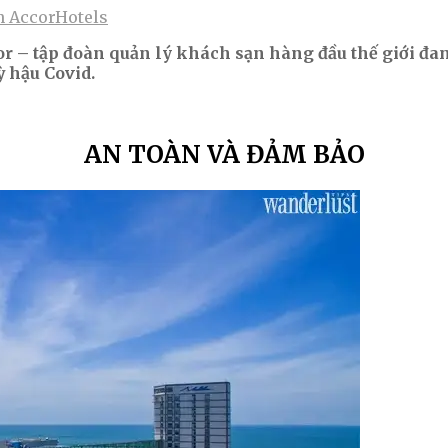
n AccorHotels
or
– tập đoàn quản lý khách sạn hàng đầu thế giới
đan
ỳ hậu Covid.
AN TOÀN VÀ ĐẢM BẢO