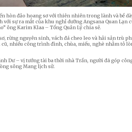
ến hòn đảo hoang sơ với thiên nhiên trong lành và bề dà
ch với sự ra mắt của khu nghỉ dưỡng Angsana Quan Lạn 
áo” ông Karim Klaa – Tổng Quản Lý chia sẻ.
sơ, rừng nguyên sinh, vách đá cheo leo và hải sản trù p
cũ, nhiều công trình đình, chùa, miếu, nghè nhằm tỏ lòng
nh Dư – vị tướng tài ba thời nhà Trần, người đã góp cô
òng sông Mang lịch sử.