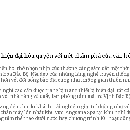
hiện đại hòa quyện với nét chấm phá của văn h
i hiện hơi thở nhộn nhịp của thương cảng sầm uất một t
ăn hóa Bắc Bộ. Nét đẹp của những làng nghề truyền thống
 hơn với đời sống bản địa cũng như không gian thiên nhi
hỉ cao cấp được trang bị trang thiết bị hiện đại, tất 
với nhà hàng và quầy bar phóng tầm mắt ra Vịnh Bắc Bộ 
mang đến cho du khách trải nghiệm giải trí dường như vô
ơi chân mây lớn nhất khu vực, Angsana Spa tại khu nghỉ
g tâm thể thao dưới nước hay chương trình 101 hoạt động