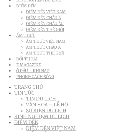
KINH NGHIỆM DU LỊCH
ĐIỂM ĐẾN
ĐIỂM ĐẾN VIỆT NAM
ĐIỂM ĐẾN CHÂU Á
ĐIỂM ĐẾN CHÂU ÂU
ĐIỂM ĐẾN THẾ GIỚI
ẨM THỰC
ẨM THỰC VIỆT NAM
ẨM THỰC CHÂU Á
ẨM THỰC THẾ GIỚI
ĐỐI THOẠI
E.MAGAZINE
Ở ĐÂU – KHI NÀO
PHONG CÁCH SỐNG
TRANG CHỦ
TIN TỨC
TIN DU LỊCH
VĂN HÓA – LỄ HỘI
SỰ KIỆN DU LỊCH
KINH NGHIỆM DU LỊCH
ĐIỂM ĐẾN
ĐIỂM ĐẾN VIỆT NAM