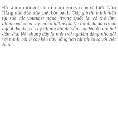
Đó là món mì với sợi mì dai ngon và cay xé lưỡi. Cẩm
Hằng nửa đùa nửa thật bộc bạch:
“Bây giờ thì mình hiểu
tại sao các youtuber người Trung Quốc lại có thể làm
những video ăn cay giỏi như thế rồi. Dù mình đã dặn trước
người đầu bếp ít cay nhưng khi ăn vẫn cay đến độ mồ hôi
đầm đìa. Nói chung đây là một trải nghiệm đáng nhớ đối
với mình, bởi vị cay bên này nồng hơn rất nhiều so với Việt
Nam”.