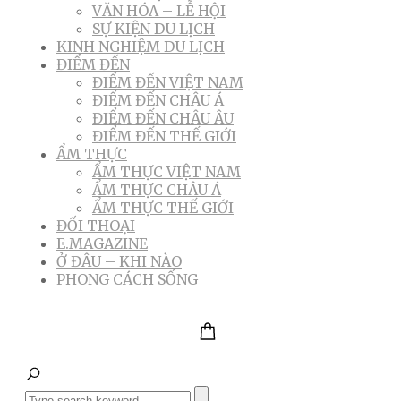
VĂN HÓA – LỄ HỘI
SỰ KIỆN DU LỊCH
KINH NGHIỆM DU LỊCH
ĐIỂM ĐẾN
ĐIỂM ĐẾN VIỆT NAM
ĐIỂM ĐẾN CHÂU Á
ĐIỂM ĐẾN CHÂU ÂU
ĐIỂM ĐẾN THẾ GIỚI
ẨM THỰC
ẨM THỰC VIỆT NAM
ẨM THỰC CHÂU Á
ẨM THỰC THẾ GIỚI
ĐỐI THOẠI
E.MAGAZINE
Ở ĐÂU – KHI NÀO
PHONG CÁCH SỐNG