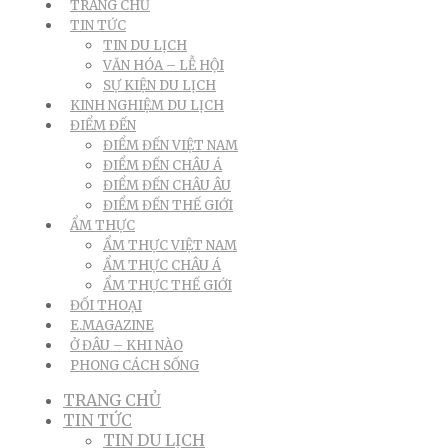
TRANG CHỦ
TIN TỨC
TIN DU LỊCH
VĂN HÓA – LỄ HỘI
SỰ KIỆN DU LỊCH
KINH NGHIỆM DU LỊCH
ĐIỂM ĐẾN
ĐIỂM ĐẾN VIỆT NAM
ĐIỂM ĐẾN CHÂU Á
ĐIỂM ĐẾN CHÂU ÂU
ĐIỂM ĐẾN THẾ GIỚI
ẨM THỰC
ẨM THỰC VIỆT NAM
ẨM THỰC CHÂU Á
ẨM THỰC THẾ GIỚI
ĐỐI THOẠI
E.MAGAZINE
Ở ĐÂU – KHI NÀO
PHONG CÁCH SỐNG
TRANG CHỦ
TIN TỨC
TIN DU LỊCH