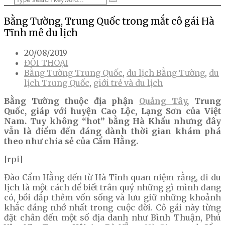
Bằng Tường, Trung Quốc trong mắt cô gái Hà
Tĩnh mê du lịch
20/08/2019
ĐỐI THOẠI
Bằng Tường Trung Quốc
,
du lịch Bằng Tường
,
du
lịch Trung Quốc
,
giới trẻ và du lịch
Bằng Tường thuộc địa phận
Quảng Tây
, Trung
Quốc, giáp với huyện Cao Lộc, Lạng Sơn của Việt
Nam. Tuy không “hot” bằng Hà Khẩu nhưng đây
vẫn là điểm đến đáng dành thời gian khám phá
theo như chia sẻ của Cẩm Hằng.
[rpi]
Đào Cẩm Hằng đến từ Hà Tĩnh quan niệm rằng, đi du
lịch là một cách để biết trân quý những gì mình đang
có, bồi đắp thêm vốn sống và lưu giữ những khoảnh
khắc đáng nhớ nhất trong cuộc đời. Cô gái này từng
đặt chân đến một số địa danh như Bình Thuận, Phú