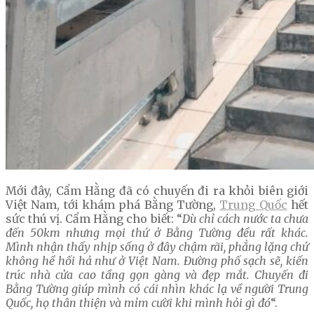
Mới đây, Cẩm Hằng đã có chuyến đi ra khỏi biên giới
Việt Nam, tới khám phá Bằng Tường,
Trung Quốc
hết
sức thú vị. Cẩm Hằng cho biết: “
Dù chỉ cách nước ta chưa
đến 50km nhưng mọi thứ ở Bằng Tường đều rất khác.
Mình nhận thấy nhịp sống ở đây chậm rãi, phẳng lặng chứ
không hề hối hả như ở Việt Nam. Đường phố sạch sẽ, kiến
trúc nhà cửa cao tầng gọn gàng và đẹp mắt. Chuyến đi
Bằng Tường giúp mình có cái nhìn khác lạ về người Trung
Quốc, họ thân thiện và mỉm cười khi mình hỏi gì đó
“.