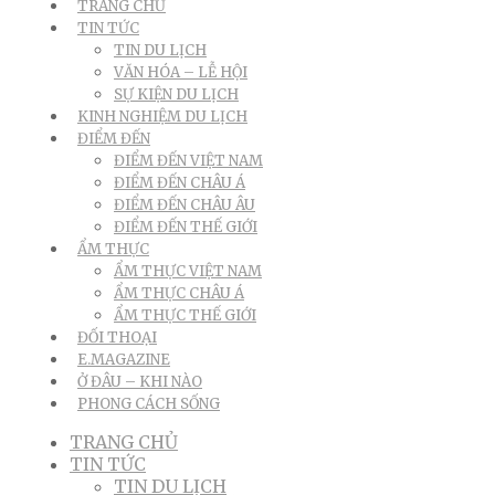
TRANG CHỦ
TIN TỨC
TIN DU LỊCH
VĂN HÓA – LỄ HỘI
SỰ KIỆN DU LỊCH
KINH NGHIỆM DU LỊCH
ĐIỂM ĐẾN
ĐIỂM ĐẾN VIỆT NAM
ĐIỂM ĐẾN CHÂU Á
ĐIỂM ĐẾN CHÂU ÂU
ĐIỂM ĐẾN THẾ GIỚI
ẨM THỰC
ẨM THỰC VIỆT NAM
ẨM THỰC CHÂU Á
ẨM THỰC THẾ GIỚI
ĐỐI THOẠI
E.MAGAZINE
Ở ĐÂU – KHI NÀO
PHONG CÁCH SỐNG
TRANG CHỦ
TIN TỨC
TIN DU LỊCH