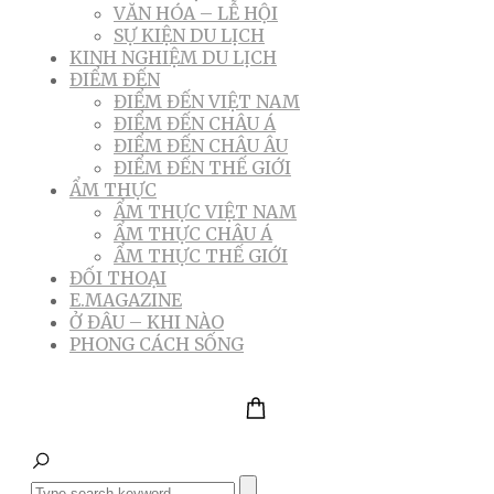
VĂN HÓA – LỄ HỘI
SỰ KIỆN DU LỊCH
KINH NGHIỆM DU LỊCH
ĐIỂM ĐẾN
ĐIỂM ĐẾN VIỆT NAM
ĐIỂM ĐẾN CHÂU Á
ĐIỂM ĐẾN CHÂU ÂU
ĐIỂM ĐẾN THẾ GIỚI
ẨM THỰC
ẨM THỰC VIỆT NAM
ẨM THỰC CHÂU Á
ẨM THỰC THẾ GIỚI
ĐỐI THOẠI
E.MAGAZINE
Ở ĐÂU – KHI NÀO
PHONG CÁCH SỐNG