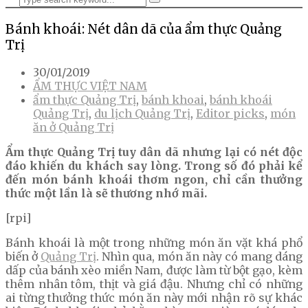
Bánh khoái: Nét dân dã của ẩm thực Quảng
Trị
30/01/2019
ẨM THỰC VIỆT NAM
ẩm thực Quảng Trị
,
bánh khoai
,
bánh khoái
Quảng Trị
,
du lịch Quảng Trị
,
Editor picks
,
món
ăn ở Quảng Trị
Ẩm thực Quảng Trị tuy dân dã nhưng lại có nét độc
đáo khiến du khách say lòng. Trong số đó phải kể
đến món bánh khoái thơm ngon, chỉ cần thưởng
thức một lần là sẽ thương nhớ mãi.
[rpi]
Bánh khoái là một trong những món ăn vặt khá phổ
biến ở
Quảng Trị
. Nhìn qua, món ăn này có mang dáng
dấp của bánh xèo miền Nam, được làm từ bột gạo, kèm
thêm nhân tôm, thịt và giá đậu. Nhưng chỉ có những
ai từng thưởng thức món ăn này mới nhận rõ sự khác