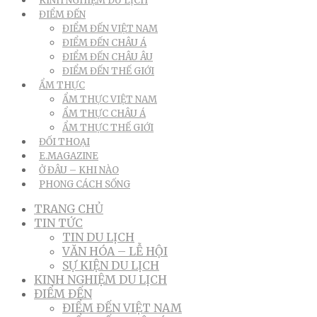
KINH NGHIỆM DU LỊCH
ĐIỂM ĐẾN
ĐIỂM ĐẾN VIỆT NAM
ĐIỂM ĐẾN CHÂU Á
ĐIỂM ĐẾN CHÂU ÂU
ĐIỂM ĐẾN THẾ GIỚI
ẨM THỰC
ẨM THỰC VIỆT NAM
ẨM THỰC CHÂU Á
ẨM THỰC THẾ GIỚI
ĐỐI THOẠI
E.MAGAZINE
Ở ĐÂU – KHI NÀO
PHONG CÁCH SỐNG
TRANG CHỦ
TIN TỨC
TIN DU LỊCH
VĂN HÓA – LỄ HỘI
SỰ KIỆN DU LỊCH
KINH NGHIỆM DU LỊCH
ĐIỂM ĐẾN
ĐIỂM ĐẾN VIỆT NAM