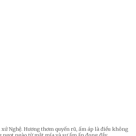
n xứ Nghệ. Hương thơm quyến rũ, ấm áp là điều không
g ngọt ngào từ mật mía và sự ấm ấp đong đầy.