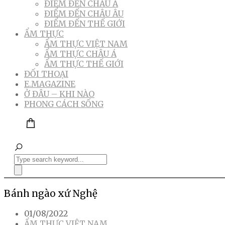
ĐIỂM ĐẾN CHÂU Á
ĐIỂM ĐẾN CHÂU ÂU
ĐIỂM ĐẾN THẾ GIỚI
ẨM THỰC
ẨM THỰC VIỆT NAM
ẨM THỰC CHÂU Á
ẨM THỰC THẾ GIỚI
ĐỐI THOẠI
E.MAGAZINE
Ở ĐÂU – KHI NÀO
PHONG CÁCH SỐNG
Bánh ngào xứ Nghệ
01/08/2022
ẨM THỰC VIỆT NAM