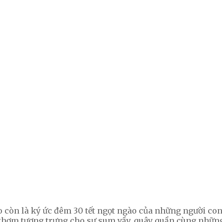
o còn là ký ức đêm 30 tết ngọt ngào của những người co
p thơm tượng trưng cho sự sum vầy, quây quần cùng nhữn