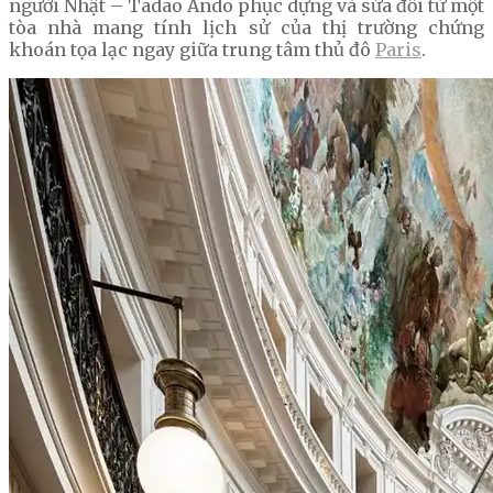
người Nhật – Tadao Ando phục dựng và sửa đổi từ một
tòa nhà mang tính lịch sử của thị trường chứng
khoán tọa lạc ngay giữa trung tâm thủ đô
Paris
.