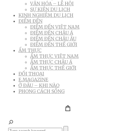
VĂN HÓA – LỄ HỘI
SỰ KIỆN DU LỊCH
KINH NGHIỆM DU LỊCH
ĐIỂM ĐẾN
ĐIỂM ĐẾN VIỆT NAM
ĐIỂM ĐẾN CHÂU Á
ĐIỂM ĐẾN CHÂU ÂU
ĐIỂM ĐẾN THẾ GIỚI
ẨM THỰC
ẨM THỰC VIỆT NAM
ẨM THỰC CHÂU Á
ẨM THỰC THẾ GIỚI
ĐỐI THOẠI
E.MAGAZINE
Ở ĐÂU – KHI NÀO
PHONG CÁCH SỐNG