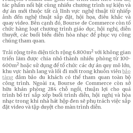
tác phẩm nổi bật cùng nhiều chương trình sự kiện và
dự án mới thuộc tất cả lĩnh vực nghệ thuật từ nhiếp
ảnh đến nghệ thuật sắp đặt, hội họa, điêu khắc và
quay video. Bên cạnh đó, Bourse de Commerce còn tổ
chức hàng loạt chương trình giáo dục, hội nghị, diễn
thuyết, các buổi biểu diễn hòa nhạc để phục vụ công
chúng tham quan.
2
Trải rộng trên diện tích rộng 6.800m
với không gian
triển lãm được chia nhỏ thành nhiều phòng từ 100-
2
600m
hoặc sử dụng để tổ chức các dự án quy mô lớn,
khu vực hành lang và lối đi mới trong khuôn viên
bảo
tàng
đảm bảo du khách có thể tham quan toàn bộ
công trình. Ngoài ra, Bourse de Commerce còn sở
hữu khán phòng 284 chỗ ngồi, thuận lợi cho quá
trình bố trí sắp xếp buổi trình diễn, hội nghị và hòa
nhạc trong khi nhà hát hộp đen sẽ phụ trách việc sắp
đặt video và tập duyệt cho màn trình diễn.