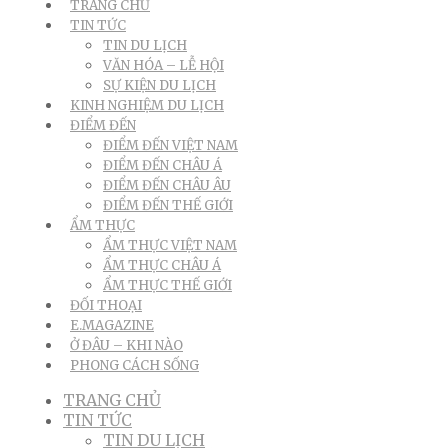
TRANG CHỦ
TIN TỨC
TIN DU LỊCH
VĂN HÓA – LỄ HỘI
SỰ KIỆN DU LỊCH
KINH NGHIỆM DU LỊCH
ĐIỂM ĐẾN
ĐIỂM ĐẾN VIỆT NAM
ĐIỂM ĐẾN CHÂU Á
ĐIỂM ĐẾN CHÂU ÂU
ĐIỂM ĐẾN THẾ GIỚI
ẨM THỰC
ẨM THỰC VIỆT NAM
ẨM THỰC CHÂU Á
ẨM THỰC THẾ GIỚI
ĐỐI THOẠI
E.MAGAZINE
Ở ĐÂU – KHI NÀO
PHONG CÁCH SỐNG
TRANG CHỦ
TIN TỨC
TIN DU LỊCH