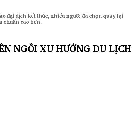
 đại dịch kết thúc, nhiều người đã chọn quay lại
êu chuẩn cao hơn.
LÊN NGÔI XU HƯỚNG DU LỊCH