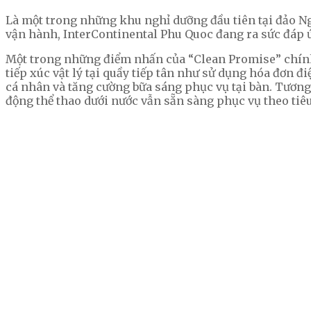
Là một trong những khu nghỉ dưỡng đầu tiên tại đảo Ng
vận hành, InterContinental Phu Quoc đang ra sức đáp ứ
Một trong những điểm nhấn của “Clean Promise” chính 
tiếp xúc vật lý tại quầy tiếp tân như sử dụng hóa đơn đ
cá nhân và tăng cường bữa sáng phục vụ tại bàn. Tương t
động thể thao dưới nước vẫn sẵn sàng phục vụ theo tiê