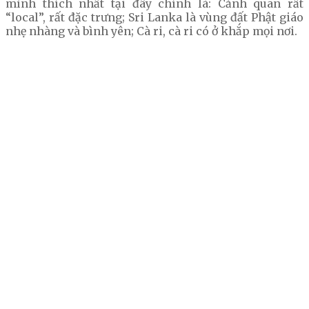
mình thích nhất tại đây chính là: Cảnh quan rất
“local”, rất đặc trưng; Sri Lanka là vùng đất Phật giáo
nhẹ nhàng và bình yên; Cà ri, cà ri có ở khắp mọi nơi.