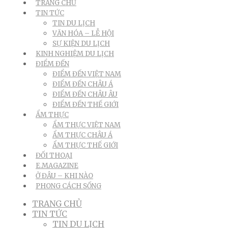
TRANG CHỦ
TIN TỨC
TIN DU LỊCH
VĂN HÓA – LỄ HỘI
SỰ KIỆN DU LỊCH
KINH NGHIỆM DU LỊCH
ĐIỂM ĐẾN
ĐIỂM ĐẾN VIỆT NAM
ĐIỂM ĐẾN CHÂU Á
ĐIỂM ĐẾN CHÂU ÂU
ĐIỂM ĐẾN THẾ GIỚI
ẨM THỰC
ẨM THỰC VIỆT NAM
ẨM THỰC CHÂU Á
ẨM THỰC THẾ GIỚI
ĐỐI THOẠI
E.MAGAZINE
Ở ĐÂU – KHI NÀO
PHONG CÁCH SỐNG
TRANG CHỦ
TIN TỨC
TIN DU LỊCH