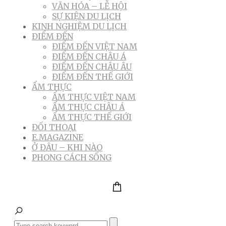
VĂN HÓA – LỄ HỘI
SỰ KIỆN DU LỊCH
KINH NGHIỆM DU LỊCH
ĐIỂM ĐẾN
ĐIỂM ĐẾN VIỆT NAM
ĐIỂM ĐẾN CHÂU Á
ĐIỂM ĐẾN CHÂU ÂU
ĐIỂM ĐẾN THẾ GIỚI
ẨM THỰC
ẨM THỰC VIỆT NAM
ẨM THỰC CHÂU Á
ẨM THỰC THẾ GIỚI
ĐỐI THOẠI
E.MAGAZINE
Ở ĐÂU – KHI NÀO
PHONG CÁCH SỐNG