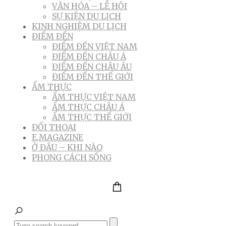
VĂN HÓA – LỄ HỘI
SỰ KIỆN DU LỊCH
KINH NGHIỆM DU LỊCH
ĐIỂM ĐẾN
ĐIỂM ĐẾN VIỆT NAM
ĐIỂM ĐẾN CHÂU Á
ĐIỂM ĐẾN CHÂU ÂU
ĐIỂM ĐẾN THẾ GIỚI
ẨM THỰC
ẨM THỰC VIỆT NAM
ẨM THỰC CHÂU Á
ẨM THỰC THẾ GIỚI
ĐỐI THOẠI
E.MAGAZINE
Ở ĐÂU – KHI NÀO
PHONG CÁCH SỐNG