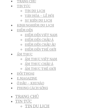
TRANG CHỦ
TIN TỨC
TIN DU LỊCH
VĂN HÓA – LỄ HỘI
SỰ KIỆN DU LỊCH
KINH NGHIỆM DU LỊCH
ĐIỂM ĐẾN
ĐIỂM ĐẾN VIỆT NAM
ĐIỂM ĐẾN CHÂU Á
ĐIỂM ĐẾN CHÂU ÂU
ĐIỂM ĐẾN THẾ GIỚI
ẨM THỰC
ẨM THỰC VIỆT NAM
ẨM THỰC CHÂU Á
ẨM THỰC THẾ GIỚI
ĐỐI THOẠI
E.MAGAZINE
Ở ĐÂU – KHI NÀO
PHONG CÁCH SỐNG
TRANG CHỦ
TIN TỨC
TIN DU LỊCH