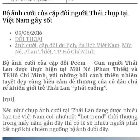
Bộ ảnh cưới của cặp đôi người Thái chụp tại
Việt Nam gây sốt
09/06/2016
ĐỐI THOẠI
ảnh cưới
,
cặp đôi du lịch
,
du lịch Việt Nam
,
Mũi
Né
,
Phan Thiết
,
TP. Hồ Chí Minh
Bộ ảnh cưới của cặp đôi Peem – Gun người Thái
Lan được thực hiện tại Mũi Né (Phan Thiết) và
TP.Hồ Chí Minh, với những bối cảnh thiên nhiên
tuyệt đẹp cùng biểu cảm dễ thương của cô dâu chú
rể khiến giới trẻ Thái Lan “phát cuồng”.
[rpi]
Nếu như chụp ảnh cưới tại Thái Lan đang được nhiều
bạn trẻ Việt Nam coi như một “hot trend” thời thượng
trong mấy năm gần đây thì có lẽ sẽ nhiều người phải
bất ngờ khi chiêm ngưỡng bộ ảnh dưới đây.