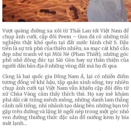
Vượt quãng đường xa xôi từ Thái Lan tới Việt Nam để
chụp ảnh cưới, cặp đôi Peem – Gun đã có những trải
nghiệm thật khó quên tại đất nước hình chữ S. Đầu
tiên là sự trù phú của thiên nhiên, sa mạc cát khô cằn
đẹp như tranh vẽ tại Mũi Né (Phan Thiết), những góc
phố nhỏ đông đúc tại Sài Gòn hay sự thân thiện của
người dân bản địa ở những vùng đất mà họ đi qua.
Cùng là hai quốc gia Đông Nam Á, lại có nhiều điểm
tương đồng về khí hậu, tập quán sinh sống, tuy nhiên
chụp ảnh cưới tại Việt Nam vẫn khiến cặp đôi đến từ
xứ Chùa Vàng cảm thấy thích thú. Họ say mê khám
phá dải cát trắng mênh mông, những danh lam thắng
cảnh nổi tiếng, nhí nhảnh tạo dáng bên những bạn trẻ
gặp trên đường và lặng lẽ ngồi nép trong một góc nhỏ
ven đường thưởng thức đặc sản đồ nướng kèm ly bia
mát lạnh…