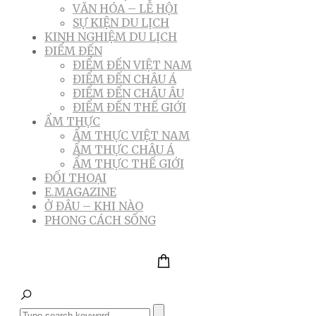
VĂN HÓA – LỄ HỘI
SỰ KIỆN DU LỊCH
KINH NGHIỆM DU LỊCH
ĐIỂM ĐẾN
ĐIỂM ĐẾN VIỆT NAM
ĐIỂM ĐẾN CHÂU Á
ĐIỂM ĐẾN CHÂU ÂU
ĐIỂM ĐẾN THẾ GIỚI
ẨM THỰC
ẨM THỰC VIỆT NAM
ẨM THỰC CHÂU Á
ẨM THỰC THẾ GIỚI
ĐỐI THOẠI
E.MAGAZINE
Ở ĐÂU – KHI NÀO
PHONG CÁCH SỐNG