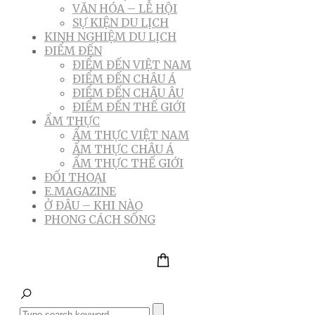
VĂN HÓA – LỄ HỘI
SỰ KIỆN DU LỊCH
KINH NGHIỆM DU LỊCH
ĐIỂM ĐẾN
ĐIỂM ĐẾN VIỆT NAM
ĐIỂM ĐẾN CHÂU Á
ĐIỂM ĐẾN CHÂU ÂU
ĐIỂM ĐẾN THẾ GIỚI
ẨM THỰC
ẨM THỰC VIỆT NAM
ẨM THỰC CHÂU Á
ẨM THỰC THẾ GIỚI
ĐỐI THOẠI
E.MAGAZINE
Ở ĐÂU – KHI NÀO
PHONG CÁCH SỐNG