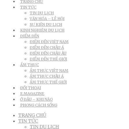
TRANG CHỦ
TIN TỨC
TIN DU LỊCH
VĂN HÓA – LỄ HỘI
SỰ KIỆN DU LỊCH
KINH NGHIỆM DU LỊCH
ĐIỂM ĐẾN
ĐIỂM ĐẾN VIỆT NAM
ĐIỂM ĐẾN CHÂU Á
ĐIỂM ĐẾN CHÂU ÂU
ĐIỂM ĐẾN THẾ GIỚI
ẨM THỰC
ẨM THỰC VIỆT NAM
ẨM THỰC CHÂU Á
ẨM THỰC THẾ GIỚI
ĐỐI THOẠI
E.MAGAZINE
Ở ĐÂU – KHI NÀO
PHONG CÁCH SỐNG
TRANG CHỦ
TIN TỨC
TIN DU LỊCH