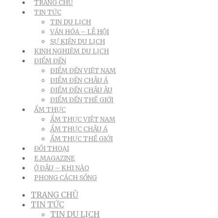
TRANG CHỦ
TIN TỨC
TIN DU LỊCH
VĂN HÓA – LỄ HỘI
SỰ KIỆN DU LỊCH
KINH NGHIỆM DU LỊCH
ĐIỂM ĐẾN
ĐIỂM ĐẾN VIỆT NAM
ĐIỂM ĐẾN CHÂU Á
ĐIỂM ĐẾN CHÂU ÂU
ĐIỂM ĐẾN THẾ GIỚI
ẨM THỰC
ẨM THỰC VIỆT NAM
ẨM THỰC CHÂU Á
ẨM THỰC THẾ GIỚI
ĐỐI THOẠI
E.MAGAZINE
Ở ĐÂU – KHI NÀO
PHONG CÁCH SỐNG
TRANG CHỦ
TIN TỨC
TIN DU LỊCH