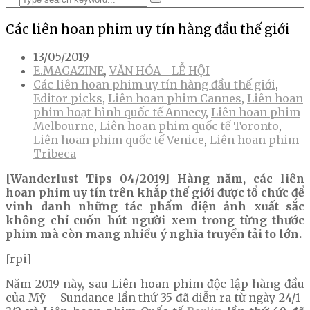
Các liên hoan phim uy tín hàng đầu thế giới
13/05/2019
E.MAGAZINE
,
VĂN HÓA - LỄ HỘI
Các liên hoan phim uy tín hàng đầu thế giới
,
Editor picks
,
Liên hoan phim Cannes
,
Liên hoan
phim hoạt hình quốc tế Annecy
,
Liên hoan phim
Melbourne
,
Liên hoan phim quốc tế Toronto
,
Liên hoan phim quốc tế Venice
,
Liên hoan phim
Tribeca
[Wanderlust Tips 04/2019] Hàng năm, các liên
hoan phim uy tín trên khắp thế giới được tổ chức để
vinh danh những tác phẩm điện ảnh xuất sắc
không chỉ cuốn hút người xem trong từng thước
phim mà còn mang nhiều ý nghĩa truyền tải to lớn.
[rpi]
Năm 2019 này, sau Liên hoan phim độc lập hàng đầu
của Mỹ – Sundance lần thứ 35 đã diễn ra từ ngày 24/1-