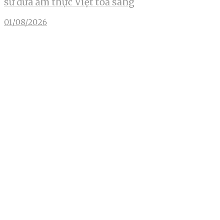
sứ đưa ẩm thực Việt toả sáng
01/08/2026