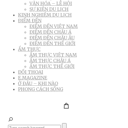
VĂN HÓA – LỄ HỘI
SỰ KIỆN DU LỊCH
KINH NGHIỆM DU LỊCH
ĐIỂM ĐẾN
ĐIỂM ĐẾN VIỆT NAM
ĐIỂM ĐẾN CHÂU Á
ĐIỂM ĐẾN CHÂU ÂU
ĐIỂM ĐẾN THẾ GIỚI
ẨM THỰC
ẨM THỰC VIỆT NAM
ẨM THỰC CHÂU Á
ẨM THỰC THẾ GIỚI
ĐỐI THOẠI
E.MAGAZINE
Ở ĐÂU – KHI NÀO
PHONG CÁCH SỐNG