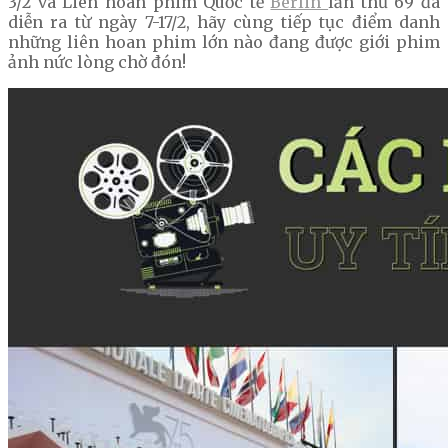
3/2 và Liên hoan phim Quốc tế
Berlin
lần thứ 69 đã
diễn ra từ ngày 7-17/2, hãy cùng tiếp tục điểm danh
những liên hoan phim lớn nào đang được giới phim
ảnh nức lòng chờ đón!