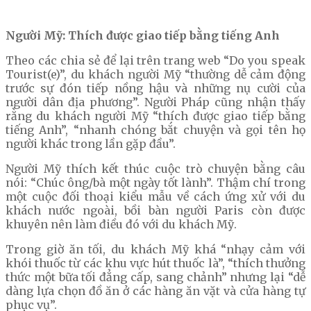
Người Mỹ: Thích được giao tiếp bằng tiếng Anh
Theo các chia sẻ để lại trên trang web “Do you speak
Tourist(e)”, du khách người Mỹ “thường dễ cảm động
trước sự đón tiếp nồng hậu và những nụ cười của
người dân địa phương”. Người Pháp cũng nhận thấy
rằng du khách người Mỹ “thích được giao tiếp bằng
tiếng Anh”, “nhanh chóng bắt chuyện và gọi tên họ
người khác trong lần gặp đầu”.
Người Mỹ thích kết thúc cuộc trò chuyện bằng câu
nói: “Chúc ông/bà một ngày tốt lành”. Thậm chí trong
một cuộc đối thoại kiểu mẫu về cách ứng xử với du
khách nước ngoài, bồi bàn người Paris còn được
khuyên nên làm điều đó với du khách Mỹ.
Trong giờ ăn tối, du khách Mỹ khá “nhạy cảm với
khói thuốc từ các khu vực hút thuốc là”, “thích thưởng
thức một bữa tối đẳng cấp, sang chảnh” nhưng lại “dễ
dàng lựa chọn đồ ăn ở các hàng ăn vặt và cửa hàng tự
phục vụ”.