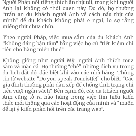
Người Pháp nổi tiếng thích ăn thịt tái, trong khi người
Anh lại không có thói quen này. Do đó, họ thường
“trấn an du khách người Anh về cách nấu thịt của
mình” để du khách không phải e ngại, lo sợ rằng
miếng thịt chưa chín.
Theo người Pháp, việc mua sắm của du khách Anh
“không đáng bận tâm” bằng việc họ cứ “tiết kiệm chi
tiêu cho hàng miễn thuế”.
Không giống như người Mỹ, người Anh thích mua
sắm và mặc cả. Họ thường “chê” những dịch vụ trong
du lịch đắt đỏ, đặc biệt khi vào các nhà hàng. Thông
tin từ website “Do you speak Tourist(e)” cho biết: “Các
gia đình thường phải dàn xếp để chống tình trạng chi
tiêu vượt ngân sách”. Bên cạnh đó, các du khách người
Anh cũng tỏ ra hào hứng trong việc tìm hiểu kiến
thức mới thông qua các hoạt động của mình và “muốn
để lại ý kiến phản hồi trên các trang web”.