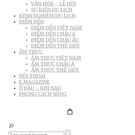
VĂN HÓA – LỄ HỘI
SỰ KIỆN DU LỊCH
KINH NGHIỆM DU LỊCH
ĐIỂM ĐẾN
ĐIỂM ĐẾN VIỆT NAM
ĐIỂM ĐẾN CHÂU Á
ĐIỂM ĐẾN CHÂU ÂU
ĐIỂM ĐẾN THẾ GIỚI
ẨM THỰC
ẨM THỰC VIỆT NAM
ẨM THỰC CHÂU Á
ẨM THỰC THẾ GIỚI
ĐỐI THOẠI
E.MAGAZINE
Ở ĐÂU – KHI NÀO
PHONG CÁCH SỐNG