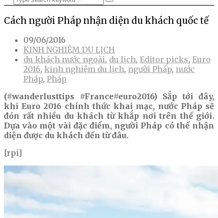
Cách người Pháp nhận diện du khách quốc tế
09/06/2016
KINH NGHIỆM DU LỊCH
du khách nước ngoài
,
du lịch
,
Editor picks
,
Euro
2016
,
kinh nghiệm du lịch
,
người Pháp
,
nước
Pháp
,
Pháp
(#wanderlusttips #France#euro2016) Sắp tới đây,
khi Euro 2016 chính thức khai mạc, nước Pháp sẽ
đón rất nhiều du khách từ khắp nơi trên thế giới.
Dựa vào một vài đặc điểm, người Pháp có thể nhận
diện được du khách đến từ đâu.
[rpi]