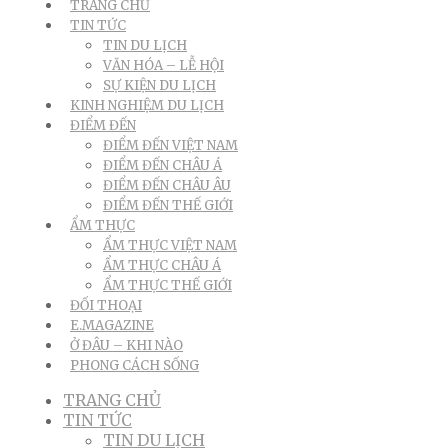
TRANG CHỦ
TIN TỨC
TIN DU LỊCH
VĂN HÓA – LỄ HỘI
SỰ KIỆN DU LỊCH
KINH NGHIỆM DU LỊCH
ĐIỂM ĐẾN
ĐIỂM ĐẾN VIỆT NAM
ĐIỂM ĐẾN CHÂU Á
ĐIỂM ĐẾN CHÂU ÂU
ĐIỂM ĐẾN THẾ GIỚI
ẨM THỰC
ẨM THỰC VIỆT NAM
ẨM THỰC CHÂU Á
ẨM THỰC THẾ GIỚI
ĐỐI THOẠI
E.MAGAZINE
Ở ĐÂU – KHI NÀO
PHONG CÁCH SỐNG
TRANG CHỦ
TIN TỨC
TIN DU LỊCH