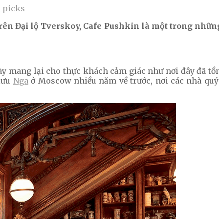
r picks
rên Đại lộ Tverskoy, Cafe Pushkin là một trong nhữ
mang lại cho thực khách cảm giác như nơi đây đã tồn 
 lưu
Nga
ở Moscow nhiều năm về trước, nơi các nhà quý 