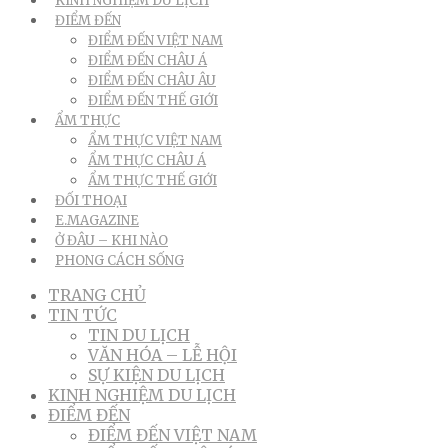
KINH NGHIỆM DU LỊCH
ĐIỂM ĐẾN
ĐIỂM ĐẾN VIỆT NAM
ĐIỂM ĐẾN CHÂU Á
ĐIỂM ĐẾN CHÂU ÂU
ĐIỂM ĐẾN THẾ GIỚI
ẨM THỰC
ẨM THỰC VIỆT NAM
ẨM THỰC CHÂU Á
ẨM THỰC THẾ GIỚI
ĐỐI THOẠI
E.MAGAZINE
Ở ĐÂU – KHI NÀO
PHONG CÁCH SỐNG
TRANG CHỦ
TIN TỨC
TIN DU LỊCH
VĂN HÓA – LỄ HỘI
SỰ KIỆN DU LỊCH
KINH NGHIỆM DU LỊCH
ĐIỂM ĐẾN
ĐIỂM ĐẾN VIỆT NAM