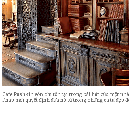
Cafe Pushkin vốn chỉ tồn tại trong bài hát của một nh
Pháp mới quyết định đưa nó từ trong những ca từ đẹp đẽ