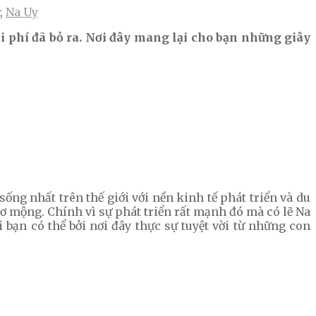
,
Na Uy
hi phí đã bỏ ra. Nơi đây mang lại cho bạn những giây
ống nhất trên thế giới với nền kinh tế phát triển và du
ơ mộng. Chính vì sự phát triển rất mạnh đó mà có lẽ Na
bạn có thể bởi nơi đây thực sự tuyệt vời từ những con