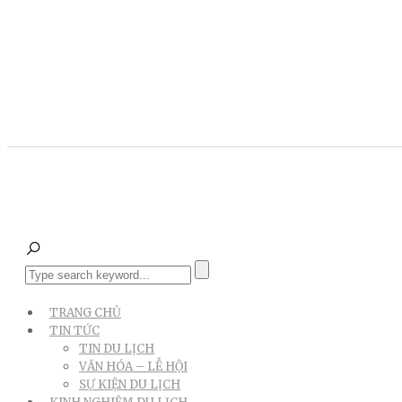
TRANG CHỦ
TIN TỨC
TIN DU LỊCH
VĂN HÓA – LỄ HỘI
SỰ KIỆN DU LỊCH