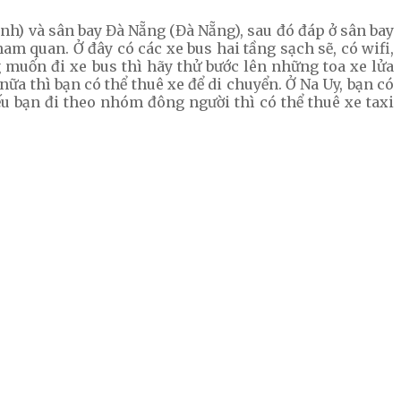
inh) và sân bay Đà Nẵng (Đà Nẵng), sau đó đáp ở sân bay
am quan. Ở đây có các xe bus hai tầng sạch sẽ, có wifi,
g muốn đi xe bus thì hãy thử bước lên những toa xe lửa
a thì bạn có thể thuê xe để di chuyển. Ở Na Uy, bạn có
Nếu bạn đi theo nhóm đông người thì có thể thuê xe taxi