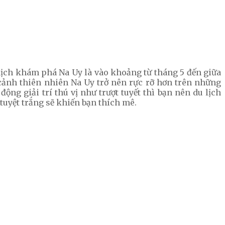
 lịch khám phá Na Uy là vào khoảng từ tháng 5 đến giữa
cảnh thiên nhiên Na Uy trở nên rực rỡ hơn trên những
ng giải trí thú vị như trượt tuyết thì bạn nên du lịch
tuyệt trắng sẽ khiến bạn thích mê.