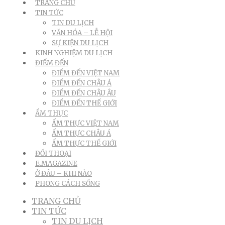
TRANG CHỦ
TIN TỨC
TIN DU LỊCH
VĂN HÓA – LỄ HỘI
SỰ KIỆN DU LỊCH
KINH NGHIỆM DU LỊCH
ĐIỂM ĐẾN
ĐIỂM ĐẾN VIỆT NAM
ĐIỂM ĐẾN CHÂU Á
ĐIỂM ĐẾN CHÂU ÂU
ĐIỂM ĐẾN THẾ GIỚI
ẨM THỰC
ẨM THỰC VIỆT NAM
ẨM THỰC CHÂU Á
ẨM THỰC THẾ GIỚI
ĐỐI THOẠI
E.MAGAZINE
Ở ĐÂU – KHI NÀO
PHONG CÁCH SỐNG
TRANG CHỦ
TIN TỨC
TIN DU LỊCH