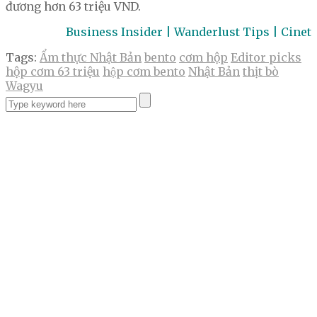
đương hơn 63 triệu VND.
Business Insider | Wanderlust Tips | Cinet
Tags:
Ẩm thực Nhật Bản
bento
cơm hộp
Editor picks
hộp cơm 63 triệu
hộp cơm bento
Nhật Bản
thịt bò
Wagyu