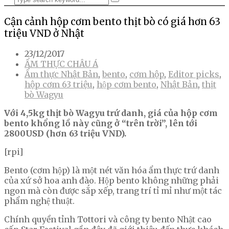
Cận cảnh hộp cơm bento thịt bò có giá hơn 63
triệu VND ở Nhật
23/12/2017
ẨM THỰC CHÂU Á
Ẩm thực Nhật Bản
,
bento
,
cơm hộp
,
Editor picks
,
hộp cơm 63 triệu
,
hộp cơm bento
,
Nhật Bản
,
thịt
bò Wagyu
Với 4,5kg thịt bò Wagyu trứ danh, giá của hộp cơm
bento khổng lồ này cũng ở “trên trời”, lên tới
2800USD (hơn 63 triệu VND).
[rpi]
Bento (cơm hộp) là một nét văn hóa ẩm thực trứ danh
của xứ sở hoa anh đào. Hộp bento không những phải
ngon mà còn được sắp xếp, trang trí tỉ mỉ như một tác
phẩm nghệ thuật.
Chính quyền tỉnh Tottori và công ty bento Nhật cao