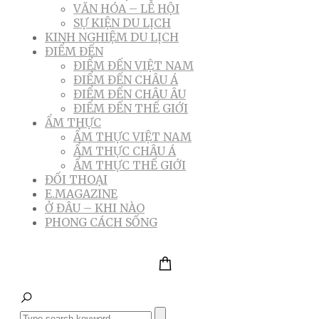
VĂN HÓA – LỄ HỘI
SỰ KIỆN DU LỊCH
KINH NGHIỆM DU LỊCH
ĐIỂM ĐẾN
ĐIỂM ĐẾN VIỆT NAM
ĐIỂM ĐẾN CHÂU Á
ĐIỂM ĐẾN CHÂU ÂU
ĐIỂM ĐẾN THẾ GIỚI
ẨM THỰC
ẨM THỰC VIỆT NAM
ẨM THỰC CHÂU Á
ẨM THỰC THẾ GIỚI
ĐỐI THOẠI
E.MAGAZINE
Ở ĐÂU – KHI NÀO
PHONG CÁCH SỐNG