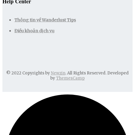
Help Center
Thông tin về Wanderlust Tips
Điều khoản dịch vụ
© 2022 Copyrights by
Newzin
. All Rights Reserved. Developed
by
ThemesCamp