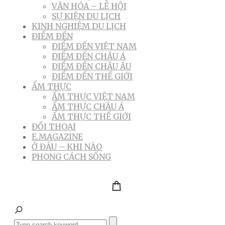
VĂN HÓA – LỄ HỘI
SỰ KIỆN DU LỊCH
KINH NGHIỆM DU LỊCH
ĐIỂM ĐẾN
ĐIỂM ĐẾN VIỆT NAM
ĐIỂM ĐẾN CHÂU Á
ĐIỂM ĐẾN CHÂU ÂU
ĐIỂM ĐẾN THẾ GIỚI
ẨM THỰC
ẨM THỰC VIỆT NAM
ẨM THỰC CHÂU Á
ẨM THỰC THẾ GIỚI
ĐỐI THOẠI
E.MAGAZINE
Ở ĐÂU – KHI NÀO
PHONG CÁCH SỐNG