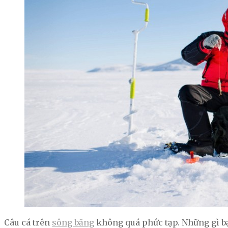
Câu cá trên
sông băng
không quá phức tạp. Những gì bạ