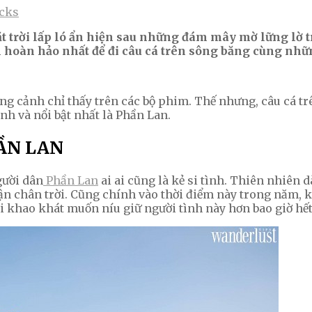
icks
t trời lấp ló ẩn hiện sau những đám mây mờ lững lờ tr
 hoàn hảo nhất để đi câu cá trên sông băng cùng nh
ng cảnh chỉ thấy trên các bộ phim. Thế nhưng, câu cá tr
nh và nổi bật nhất là Phần Lan.
ẦN LAN
gười dân
Phần Lan
ai ai cũng là kẻ si tình. Thiên nhiên
tận chân trời. Cũng chính vào thời điểm này trong năm, 
i khao khát muốn níu giữ người tình này hơn bao giờ hết