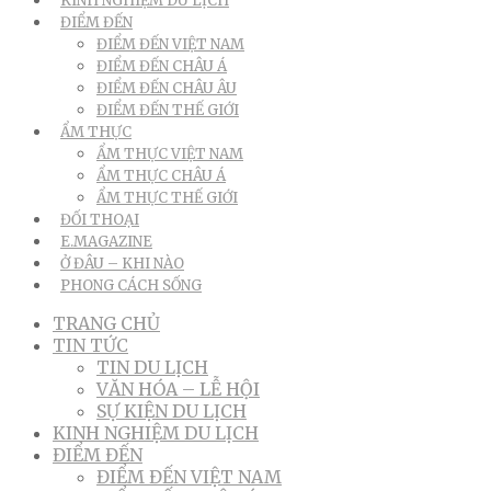
KINH NGHIỆM DU LỊCH
ĐIỂM ĐẾN
ĐIỂM ĐẾN VIỆT NAM
ĐIỂM ĐẾN CHÂU Á
ĐIỂM ĐẾN CHÂU ÂU
ĐIỂM ĐẾN THẾ GIỚI
ẨM THỰC
ẨM THỰC VIỆT NAM
ẨM THỰC CHÂU Á
ẨM THỰC THẾ GIỚI
ĐỐI THOẠI
E.MAGAZINE
Ở ĐÂU – KHI NÀO
PHONG CÁCH SỐNG
TRANG CHỦ
TIN TỨC
TIN DU LỊCH
VĂN HÓA – LỄ HỘI
SỰ KIỆN DU LỊCH
KINH NGHIỆM DU LỊCH
ĐIỂM ĐẾN
ĐIỂM ĐẾN VIỆT NAM