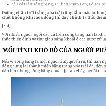
câu cá trên sông băng
,
Du lịch Phần Lan
,
Editor p
Đường chân trời trắng xóa trải rộng tầm mắt, ánh mặ
chút không khí mùa đông thì đây chính là thời điểm
[rpi]
Với nhiều người, ngồi câu cá trên sông băng hẳn là khu
thức thiền định và thư giãn sảng khoái ở các nước xứ lạ
MỐI TÌNH KHÓ BỎ CỦA NGƯỜI PH
Nếu ví sông băng là một người tình quyến rũ, thì hẳn n
đông cứng lại thành miền băng trắng xóa trải dài đến 
dần lên nhưng sông băng chưa kịp tan chảy, người ta lạ