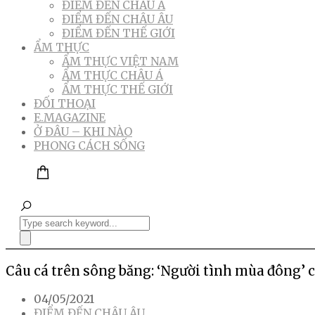
ĐIỂM ĐẾN CHÂU Á
ĐIỂM ĐẾN CHÂU ÂU
ĐIỂM ĐẾN THẾ GIỚI
ẨM THỰC
ẨM THỰC VIỆT NAM
ẨM THỰC CHÂU Á
ẨM THỰC THẾ GIỚI
ĐỐI THOẠI
E.MAGAZINE
Ở ĐÂU – KHI NÀO
PHONG CÁCH SỐNG
Câu cá trên sông băng: ‘Người tình mùa đông’ 
04/05/2021
ĐIỂM ĐẾN CHÂU ÂU