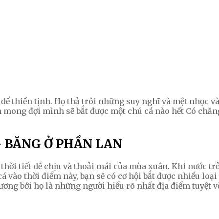
ể thiền tịnh. Họ thả trôi những suy nghĩ và mệt nhọc vào
ẳn mong đợi mình sẽ bắt được một chú cá nào hết Có chă
 BĂNG Ở PHẦN LAN
 thời tiết dễ chịu và thoải mái của mùa xuân. Khi nước 
 vào thời điểm này, bạn sẽ có cơ hội bắt được nhiều loại 
ng bởi họ là những người hiểu rõ nhất địa điểm tuyệt vờ