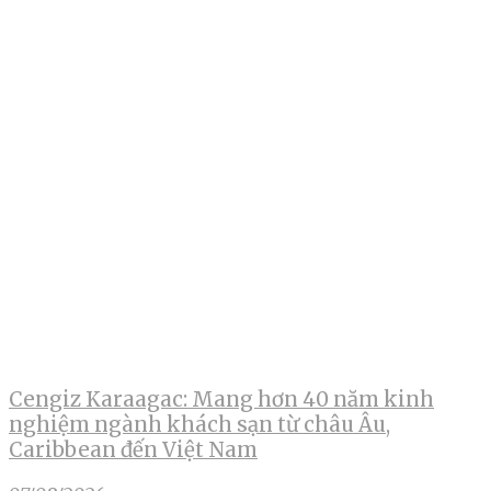
Cengiz Karaagac: Mang hơn 40 năm kinh
nghiệm ngành khách sạn từ châu Âu,
Caribbean đến Việt Nam