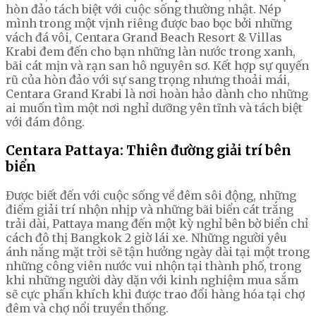
hòn đảo tách biệt với cuộc sống thường nhật. Nép
mình trong một vịnh riêng được bao bọc bởi những
vách đá vôi, Centara Grand Beach Resort & Villas
Krabi đem đến cho bạn những làn nước trong xanh,
bãi cát mịn và rạn san hô nguyên sơ. Kết hợp sự quyến
rũ của hòn đảo với sự sang trọng nhưng thoải mái,
Centara Grand Krabi là nơi hoàn hảo dành cho những
ai muốn tìm một nơi nghỉ dưỡng yên tĩnh và tách biệt
với đám đông.
Centara Pattaya:
Thiên đường
giải trí bên
biển
Được biết đến với cuộc sống về đêm sôi động, những
điểm giải trí nhộn nhịp và những bãi biển cát trắng
trải dài, Pattaya mang đến một kỳ nghỉ bên bờ biển chỉ
cách đô thị Bangkok 2 giờ lái xe. Những người yêu
ánh nắng mặt trời sẽ tận hưởng ngày dài tại một trong
những công viên nước vui nhộn tại thành phố, trong
khi những người dày dặn với kinh nghiệm mua sắm
sẽ cực phấn khích khi được trao đổi hàng hóa tại chợ
đêm và chợ nổi truyền thống.