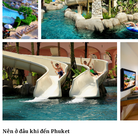
Nên ở đâu khi đến Phuket