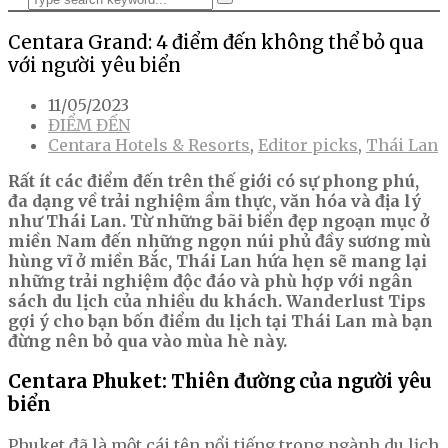
Centara Grand: 4 điểm đến không thể bỏ qua
với người yêu biển
11/05/2023
ĐIỂM ĐẾN
Centara Hotels & Resorts
,
Editor picks
,
Thái Lan
Rất ít các điểm đến trên thế giới có sự phong phú,
đa dạng về trải nghiệm ẩm thực, văn hóa và địa lý
như Thái Lan. Từ những bãi biển đẹp ngoạn mục ở
miền Nam đến những ngọn núi phủ đầy sương mù
hùng vĩ ở miền Bắc, Thái Lan hứa hẹn sẽ mang lại
những trải nghiệm độc đáo và phù hợp với ngân
sách du lịch của nhiều du khách. Wanderlust Tips
gợi ý cho bạn bốn điểm du lịch tại Thái Lan mà bạn
đừng nên bỏ qua vào mùa hè này.
Centara Phuket:
Thiên đường của người yêu
biển
Phuket đã là một cái tên nổi tiếng trong ngành du lịch