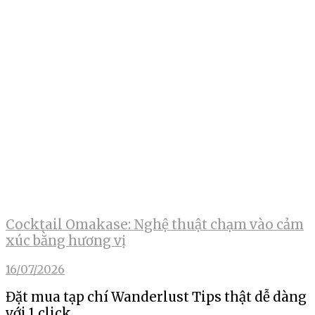
Cocktail Omakase: Nghệ thuật chạm vào cảm
xúc bằng hương vị
16/07/2026
Đặt mua tạp chí Wanderlust Tips thật dễ dàng
với 1 click