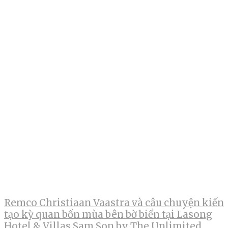
Remco Christiaan Vaastra và câu chuyện kiến
tạo kỳ quan bốn mùa bên bờ biển tại Lasong
Hotel & Villas Sam Son by The Unlimited