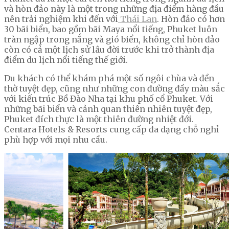
và hòn đảo này là một trong những địa điểm hàng đầu
nên trải nghiệm khi đến với
Thái Lan
. Hòn đảo có hơn
30 bãi biển, bao gồm bãi Maya nổi tiếng, Phuket luôn
tràn ngập trong nắng và gió biển, không chỉ hòn đảo
còn có cả một lịch sử lâu đời trước khi trở thành địa
điểm du lịch nổi tiếng thế giới.
Du khách có thể khám phá một số ngôi chùa và đền
thờ tuyệt đẹp, cũng như những con đường đầy màu sắc
với kiến trúc Bồ Đào Nha tại khu phố cổ Phuket. Với
những bãi biển và cảnh quan thiên nhiên tuyệt đẹp,
Phuket đích thực là một thiên đường nhiệt đới.
Centara Hotels & Resorts cung cấp đa dạng chỗ nghỉ
phù hợp với mọi nhu cầu.