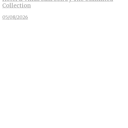
Collection
05/08/2026