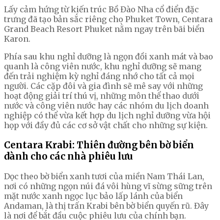
Lấy cảm hứng từ kiến trúc Bồ Đào Nha cổ điển đặc
trưng đã tạo bản sắc riêng cho Phuket Town, Centara
Grand Beach Resort Phuket nằm ngay trên bãi biển
Karon.
Phía sau khu nghỉ dưỡng là ngọn đồi xanh mát và bao
quanh là công viên nước, khu nghỉ dưỡng sẽ mang
đến trải nghiệm kỳ nghỉ đáng nhớ cho tất cả mọi
người. Các cặp đôi và gia đình sẽ mê say với những
hoạt động giải trí thú vị, những môn thể thao dưới
nước và công viên nước hay các nhóm du lịch doanh
nghiệp có thể vừa kết hợp du lịch nghỉ dưỡng vừa hội
họp với đầy đủ các cơ sở vật chất cho những sự kiện.
Centara Krabi:
Thiên đường bên bờ biển
dành cho các nhà phiêu lưu
Dọc theo bờ biển xanh tươi của miền Nam Thái Lan,
nơi có những ngọn núi đá vôi hùng vĩ sừng sững trên
mặt nước xanh ngọc lục bảo lấp lánh của biển
Andaman, là thị trấn Krabi bên bờ biển quyến rũ. Đây
là nơi để bắt đầu cuộc phiêu lưu của chính bạn.