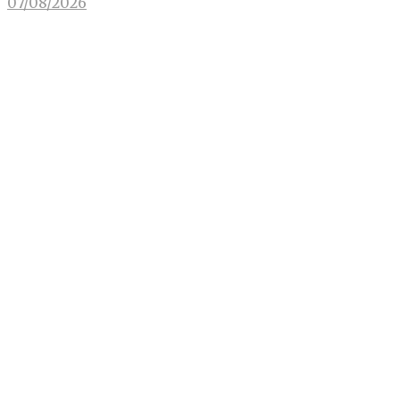
07/08/2026