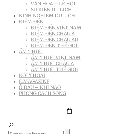
VĂN HÓA – LỄ HỘI
SỰ KIỆN DU LỊCH
KINH NGHIỆM DU LỊCH
ĐIỂM ĐẾN
ĐIỂM ĐẾN VIỆT NAM
ĐIỂM ĐẾN CHÂU Á
ĐIỂM ĐẾN CHÂU ÂU
ĐIỂM ĐẾN THẾ GIỚI
ẨM THỰC
ẨM THỰC VIỆT NAM
ẨM THỰC CHÂU Á
ẨM THỰC THẾ GIỚI
ĐỐI THOẠI
E.MAGAZINE
Ở ĐÂU – KHI NÀO
PHONG CÁCH SỐNG