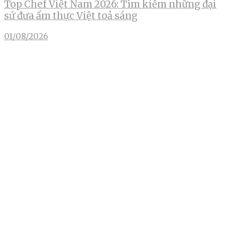
Top Chef Việt Nam 2026: Tìm kiếm những đại
sứ đưa ẩm thực Việt toả sáng
01/08/2026