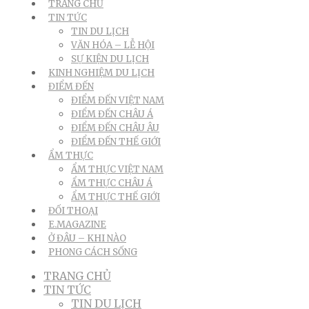
TRANG CHỦ
TIN TỨC
TIN DU LỊCH
VĂN HÓA – LỄ HỘI
SỰ KIỆN DU LỊCH
KINH NGHIỆM DU LỊCH
ĐIỂM ĐẾN
ĐIỂM ĐẾN VIỆT NAM
ĐIỂM ĐẾN CHÂU Á
ĐIỂM ĐẾN CHÂU ÂU
ĐIỂM ĐẾN THẾ GIỚI
ẨM THỰC
ẨM THỰC VIỆT NAM
ẨM THỰC CHÂU Á
ẨM THỰC THẾ GIỚI
ĐỐI THOẠI
E.MAGAZINE
Ở ĐÂU – KHI NÀO
PHONG CÁCH SỐNG
TRANG CHỦ
TIN TỨC
TIN DU LỊCH