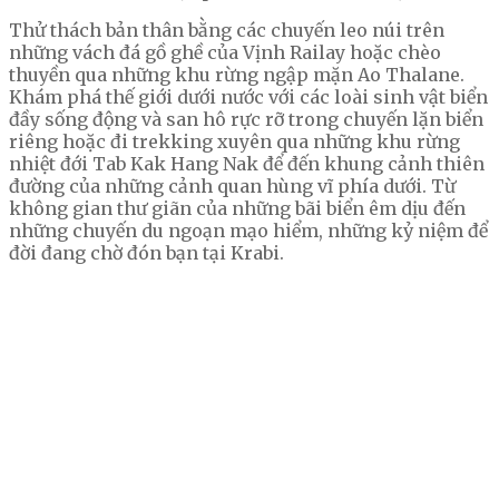
Thử thách bản thân bằng các chuyến leo núi trên
những vách đá gồ ghề của Vịnh Railay hoặc chèo
thuyền qua những khu rừng ngập mặn Ao Thalane.
Khám phá thế giới dưới nước với các loài sinh vật biển
đầy sống động và san hô rực rỡ trong chuyến lặn biển
riêng hoặc đi trekking xuyên qua những khu rừng
nhiệt đới Tab Kak Hang Nak để đến khung cảnh thiên
đường của những cảnh quan hùng vĩ phía dưới. Từ
không gian thư giãn của những bãi biển êm dịu đến
những chuyến du ngoạn mạo hiểm, những kỷ niệm để
đời đang chờ đón bạn tại Krabi.