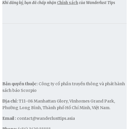
Khi đăng ký, bạn đã chấp nhận
Chính sách
của Wanderlust Tips
Bản quyền thuộc:
Công ty cổ phần truyền thông và phát hành
sách báo Scorpio
Địa chỉ:
T11-08 Manhattan Glory, Vinhomes Grand Park,
Phường Long Bình, Thành phố Hồ Chí Minh, Việt Nam.
Email :
contact@wanderlusttips.asia