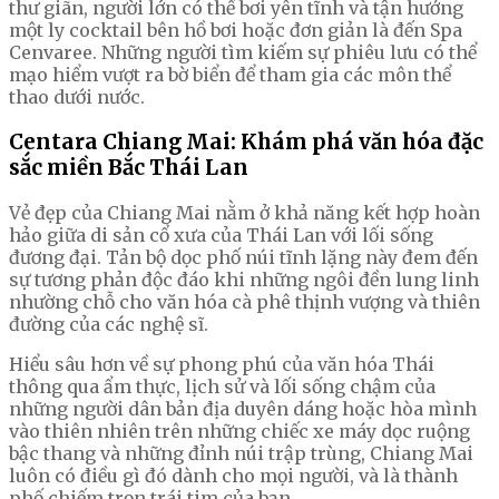
thư giãn, người lớn có thể bơi yên tĩnh và tận hưởng
một ly cocktail bên hồ bơi hoặc đơn giản là đến Spa
Cenvaree. Những người tìm kiếm sự phiêu lưu có thể
mạo hiểm vượt ra bờ biển để tham gia các môn thể
thao dưới nước.
Centara Chiang Mai:
Khám phá
văn hóa đặc
sắc miền Bắc Thái Lan
Vẻ đẹp của Chiang Mai nằm ở khả năng kết hợp hoàn
hảo giữa di sản cổ xưa của Thái Lan với lối sống
đương đại. Tản bộ dọc phố núi tĩnh lặng này đem đến
sự tương phản độc đáo khi những ngôi đền lung linh
nhường chỗ cho văn hóa cà phê thịnh vượng và thiên
đường của các nghệ sĩ.
Hiểu sâu hơn về sự phong phú của văn hóa Thái
thông qua ẩm thực, lịch sử và lối sống chậm của
những người dân bản địa duyên dáng hoặc hòa mình
vào thiên nhiên trên những chiếc xe máy dọc ruộng
bậc thang và những đỉnh núi trập trùng, Chiang Mai
luôn có điều gì đó dành cho mọi người, và là thành
phố chiếm trọn trái tim của bạn.