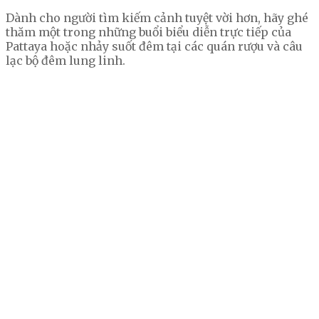
Dành cho người tìm kiếm cảnh tuyệt vời hơn, hãy ghé
thăm một trong những buổi biểu diễn trực tiếp của
Pattaya hoặc nhảy suốt đêm tại các quán rượu và câu
lạc bộ đêm lung linh.