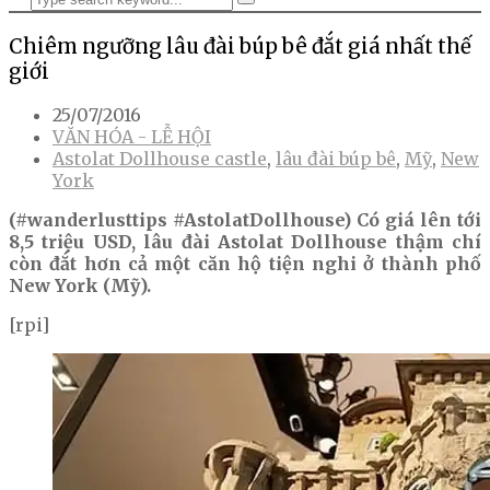
Chiêm ngưỡng lâu đài búp bê đắt giá nhất thế
giới
25/07/2016
VĂN HÓA - LỄ HỘI
Astolat Dollhouse castle
,
lâu đài búp bê
,
Mỹ
,
New
York
(#wanderlusttips #AstolatDollhouse) Có giá lên tới
8,5 triệu USD, lâu đài Astolat Dollhouse thậm chí
còn đắt hơn cả một căn hộ tiện nghi ở thành phố
New York (Mỹ).
[rpi]