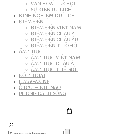
VĂN HÓA – LỄ HỘI
SỰ KIỆN DU LỊCH
KINH NGHIỆM DU LỊCH
ĐIỂM ĐẾN
ĐIỂM ĐẾN VIỆT NAM
ĐIỂM ĐẾN CHÂU Á
ĐIỂM ĐẾN CHÂU ÂU
ĐIỂM ĐẾN THẾ GIỚI
ẨM THỰC
ẨM THỰC VIỆT NAM
ẨM THỰC CHÂU Á
ẨM THỰC THẾ GIỚI
ĐỐI THOẠI
E.MAGAZINE
Ở ĐÂU – KHI NÀO
PHONG CÁCH SỐNG