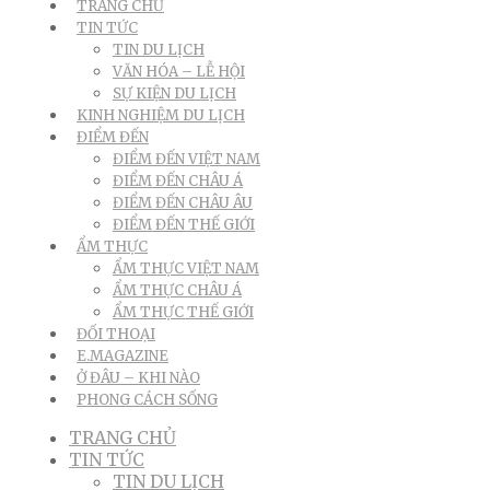
TRANG CHỦ
TIN TỨC
TIN DU LỊCH
VĂN HÓA – LỄ HỘI
SỰ KIỆN DU LỊCH
KINH NGHIỆM DU LỊCH
ĐIỂM ĐẾN
ĐIỂM ĐẾN VIỆT NAM
ĐIỂM ĐẾN CHÂU Á
ĐIỂM ĐẾN CHÂU ÂU
ĐIỂM ĐẾN THẾ GIỚI
ẨM THỰC
ẨM THỰC VIỆT NAM
ẨM THỰC CHÂU Á
ẨM THỰC THẾ GIỚI
ĐỐI THOẠI
E.MAGAZINE
Ở ĐÂU – KHI NÀO
PHONG CÁCH SỐNG
TRANG CHỦ
TIN TỨC
TIN DU LỊCH