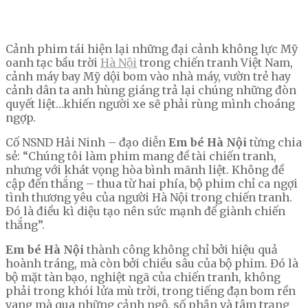
Cảnh phim tái hiện lại những đại cảnh không lực Mỹ
oanh tạc bầu trời
Hà Nội
trong chiến tranh Việt Nam,
cảnh máy bay Mỹ dội bom vào nhà máy, vườn trẻ hay
cảnh dân ta anh hùng giáng trả lại chúng những đòn
quyết liệt…khiến người xe sẽ phải rùng mình choáng
ngợp.
Cố NSND Hải Ninh – đạo diễn
Em bé Hà Nội
từng chia
sẻ: “Chúng tôi làm phim mang đề tài chiến tranh,
nhưng với khát vọng hòa bình mãnh liệt. Không đề
cập đến thắng – thua từ hai phía, bộ phim chỉ ca ngợi
tình thương yêu của người Hà Nội trong chiến tranh.
Đó là điều kì diệu tạo nên sức mạnh để giành chiến
thắng”.
Em bé Hà Nội
thành công không chỉ bởi hiệu quả
hoành tráng, mà còn bởi chiều sâu của bộ phim. Đó là
bộ mặt tàn bạo, nghiệt ngã của chiến tranh, không
phải trong khói lửa mù trời, trong tiếng đạn bom rền
vang mà qua những cảnh ngộ, số phận và tâm trạng