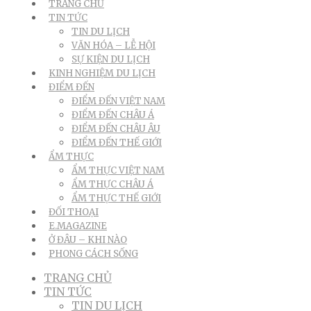
TRANG CHỦ
TIN TỨC
TIN DU LỊCH
VĂN HÓA – LỄ HỘI
SỰ KIỆN DU LỊCH
KINH NGHIỆM DU LỊCH
ĐIỂM ĐẾN
ĐIỂM ĐẾN VIỆT NAM
ĐIỂM ĐẾN CHÂU Á
ĐIỂM ĐẾN CHÂU ÂU
ĐIỂM ĐẾN THẾ GIỚI
ẨM THỰC
ẨM THỰC VIỆT NAM
ẨM THỰC CHÂU Á
ẨM THỰC THẾ GIỚI
ĐỐI THOẠI
E.MAGAZINE
Ở ĐÂU – KHI NÀO
PHONG CÁCH SỐNG
TRANG CHỦ
TIN TỨC
TIN DU LỊCH