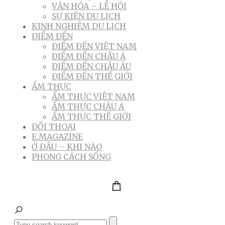
VĂN HÓA – LỄ HỘI
SỰ KIỆN DU LỊCH
KINH NGHIỆM DU LỊCH
ĐIỂM ĐẾN
ĐIỂM ĐẾN VIỆT NAM
ĐIỂM ĐẾN CHÂU Á
ĐIỂM ĐẾN CHÂU ÂU
ĐIỂM ĐẾN THẾ GIỚI
ẨM THỰC
ẨM THỰC VIỆT NAM
ẨM THỰC CHÂU Á
ẨM THỰC THẾ GIỚI
ĐỐI THOẠI
E.MAGAZINE
Ở ĐÂU – KHI NÀO
PHONG CÁCH SỐNG