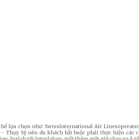
hể lựa chọn như: SwissInternational Air Linesoperated 
– Thụy Sỹ nên du khách bắt buộc phải thực hiện các c
y Zurich tới Interlaken, mất thêm một giờ chạy xe ô tô đ