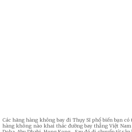
Các hãng hàng không bay đi Thụy Sĩ phổ biến bạn có t
hàng không nào khai thác đường bay thẳng Việt Nam 
Doha, Abu Dhabi, Hong Kong… Sau đó di chuyển từ sân ba