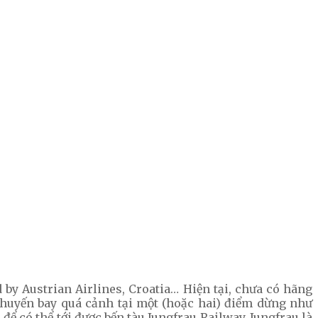
by Austrian Airlines, Croatia… Hiện tại, chưa có hãng
huyến bay quá cảnh tại một (hoặc hai) điểm dừng như
ể có thể tới được bến tàu Jungfrau Railway. Jungfrau là