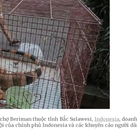
 chợ Beriman thuộc tỉnh Bắc Sulawesi,
Indonesia
, doanh
ội của chính phủ Indonesia và các khuyến cáo người dâ