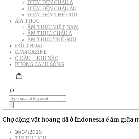
ĐIỂM ĐẾN CHÂU Á
ĐIỂM ĐẾN CHÂU ÂU
ĐIỂM ĐẾN THẾ GIỚI
ẨM THỰC
ẨM THỰC VIỆT NAM
ẨM THỰC CHÂU Á
ẨM THỰC THẾ GIỚI
ĐỐI THOẠI
E.MAGAZINE
Ở ĐÂU – KHI NÀO
PHONG CÁCH SỐNG
Chợ động vật hoang dã ở Indonesia ế ẩm giữa 
16/04/2020
TIN DU LỊCH