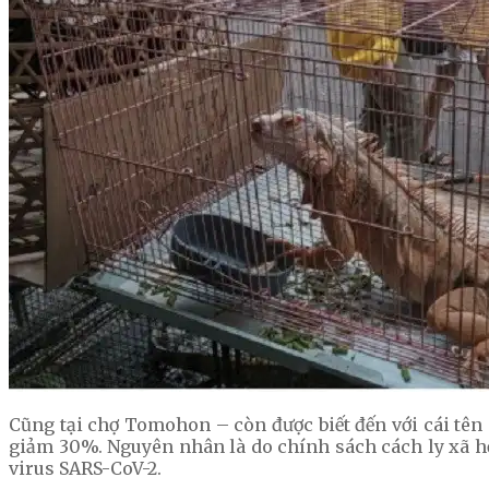
Cũng tại chợ Tomohon – còn được biết đến với cái tên
giảm 30%. Nguyên nhân là do chính sách cách ly xã h
virus SARS-CoV-2.