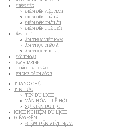
KINH NGHIỆM DU LỊCH
ĐIỂM ĐẾN
ĐIỂM ĐẾN VIỆT NAM
ĐIỂM ĐẾN CHÂU Á
ĐIỂM ĐẾN CHÂU ÂU
ĐIỂM ĐẾN THẾ GIỚI
ẨM THỰC
ẨM THỰC VIỆT NAM
ẨM THỰC CHÂU Á
ẨM THỰC THẾ GIỚI
ĐỐI THOẠI
E.MAGAZINE
Ở ĐÂU – KHI NÀO
PHONG CÁCH SỐNG
TRANG CHỦ
TIN TỨC
TIN DU LỊCH
VĂN HÓA – LỄ HỘI
SỰ KIỆN DU LỊCH
KINH NGHIỆM DU LỊCH
ĐIỂM ĐẾN
ĐIỂM ĐẾN VIỆT NAM