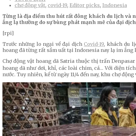
chợ động vật
,
covid-19
,
Editor picks
,
Indonesia
Từng là địa điểm thu hút rất đông khách du lịch và
ắng lạ thường do sự bùng phát mạnh mẽ của đại dịch 
[rpi]
Trước những lo ngại về đại dịch
Covid-19
, khách du l
hoang đã từng rất sầm uất tại Indonesia nay lạ im ắng 
Chợ động vật hoang dã Satria thuộc thị trấn Denpasar
hoang dã như dơi, khỉ, các loài chim, cá… Với diện tí
nước. Tuy nhiên, kể từ ngày 11/4 đến nay, khu chợ động