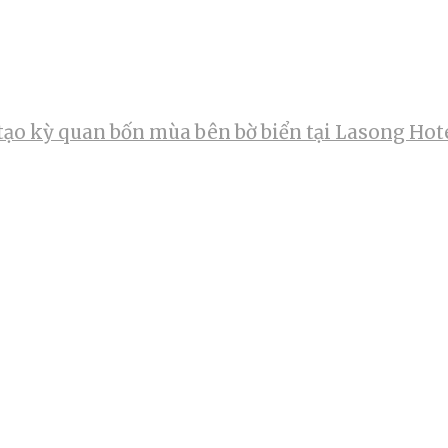
tạo kỳ quan bốn mùa bên bờ biển tại Lasong Hot