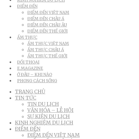
KINH NGHIỆM DU LỊCH
ĐIỂM ĐẾN
ĐIỂM ĐẾN VIỆT NAM
ĐIỂM ĐẾN CHÂU Á
ĐIỂM ĐẾN CHÂU ÂU
ĐIỂM ĐẾN THẾ GIỚI
ẨM THỰC
ẨM THỰC VIỆT NAM
ẨM THỰC CHÂU Á
ẨM THỰC THẾ GIỚI
ĐỐI THOẠI
E.MAGAZINE
Ở ĐÂU – KHI NÀO
PHONG CÁCH SỐNG
TRANG CHỦ
TIN TỨC
TIN DU LỊCH
VĂN HÓA – LỄ HỘI
SỰ KIỆN DU LỊCH
KINH NGHIỆM DU LỊCH
ĐIỂM ĐẾN
ĐIỂM ĐẾN VIỆT NAM