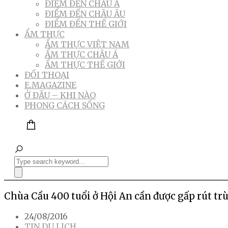
ĐIỂM ĐẾN CHÂU Á
ĐIỂM ĐẾN CHÂU ÂU
ĐIỂM ĐẾN THẾ GIỚI
ẨM THỰC
ẨM THỰC VIỆT NAM
ẨM THỰC CHÂU Á
ẨM THỰC THẾ GIỚI
ĐỐI THOẠI
E.MAGAZINE
Ở ĐÂU – KHI NÀO
PHONG CÁCH SỐNG
Chùa Cầu 400 tuổi ở Hội An cần được gấp rút tr
24/08/2016
TIN DU LỊCH