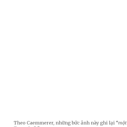
Theo Caemmerer, những bức ảnh này ghi lại “
một 