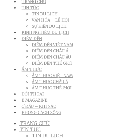
TRANG CHỦ
TIN TỨC
TIN DU LỊCH
VĂN HÓA – LỄ HỘI
SỰ KIỆN DU LỊCH
KINH NGHIỆM DU LỊCH
ĐIỂM ĐẾN
ĐIỂM ĐẾN VIỆT NAM
ĐIỂM ĐẾN CHÂU Á
ĐIỂM ĐẾN CHÂU ÂU
ĐIỂM ĐẾN THẾ GIỚI
ẨM THỰC
ẨM THỰC VIỆT NAM
ẨM THỰC CHÂU Á
ẨM THỰC THẾ GIỚI
ĐỐI THOẠI
E.MAGAZINE
Ở ĐÂU – KHI NÀO
PHONG CÁCH SỐNG
TRANG CHỦ
TIN TỨC
TIN DU LỊCH