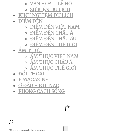
VĂN HÓA – LỄ HỘI
SỰ KIỆN DU LỊCH
KINH NGHIỆM DU LỊCH
ĐIỂM ĐẾN
ĐIỂM ĐẾN VIỆT NAM
ĐIỂM ĐẾN CHÂU Á
ĐIỂM ĐẾN CHÂU ÂU
ĐIỂM ĐẾN THẾ GIỚI
ẨM THỰC
ẨM THỰC VIỆT NAM
ẨM THỰC CHÂU Á
ẨM THỰC THẾ GIỚI
ĐỐI THOẠI
E.MAGAZINE
Ở ĐÂU – KHI NÀO
PHONG CÁCH SỐNG