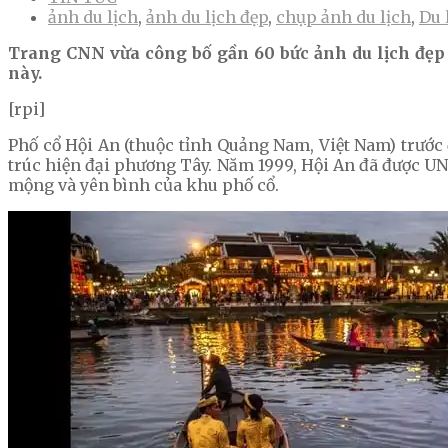
ảnh du lịch
,
ảnh du lịch đẹp
,
chụp ảnh du lịch
,
Du 
Trang CNN vừa công bố gần 60 bức ảnh du lịch đẹp 
này.
[rpi]
Phố cổ Hội An (thuộc tỉnh Quảng Nam, Việt Nam) trước
trúc hiện đại phương Tây. Năm 1999, Hội An đã được UN
mộng và yên bình của khu phố cổ.