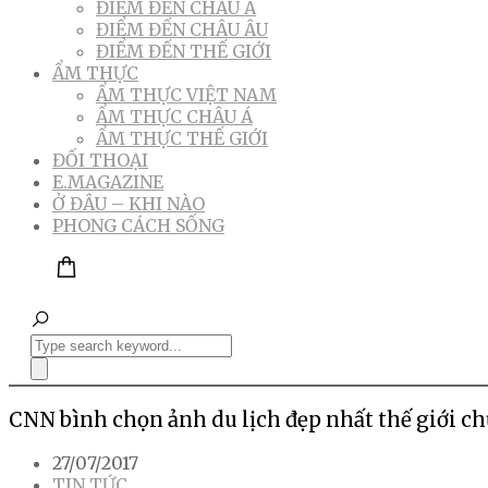
ĐIỂM ĐẾN CHÂU Á
ĐIỂM ĐẾN CHÂU ÂU
ĐIỂM ĐẾN THẾ GIỚI
ẨM THỰC
ẨM THỰC VIỆT NAM
ẨM THỰC CHÂU Á
ẨM THỰC THẾ GIỚI
ĐỐI THOẠI
E.MAGAZINE
Ở ĐÂU – KHI NÀO
PHONG CÁCH SỐNG
CNN bình chọn ảnh du lịch đẹp nhất thế giới ch
27/07/2017
TIN TỨC