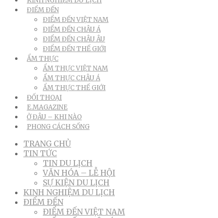
KINH NGHIỆM DU LỊCH
ĐIỂM ĐẾN
ĐIỂM ĐẾN VIỆT NAM
ĐIỂM ĐẾN CHÂU Á
ĐIỂM ĐẾN CHÂU ÂU
ĐIỂM ĐẾN THẾ GIỚI
ẨM THỰC
ẨM THỰC VIỆT NAM
ẨM THỰC CHÂU Á
ẨM THỰC THẾ GIỚI
ĐỐI THOẠI
E.MAGAZINE
Ở ĐÂU – KHI NÀO
PHONG CÁCH SỐNG
TRANG CHỦ
TIN TỨC
TIN DU LỊCH
VĂN HÓA – LỄ HỘI
SỰ KIỆN DU LỊCH
KINH NGHIỆM DU LỊCH
ĐIỂM ĐẾN
ĐIỂM ĐẾN VIỆT NAM