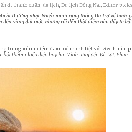
ến đi thanh xuân
,
du lịch
,
Du lịch Đồng Nai
,
Editor pick
hoài thường nhật khiến mình căng thẳng thì trở về bình y
 đến vùng đất mới, nhưng rồi đến thời điểm nào đấy ta bất c
ng trong mình niềm đam mê mãnh liệt với việc khám phá
học hỏi thêm nhiều điều hay ho. Mình từng đến Đà Lạt, Phan 